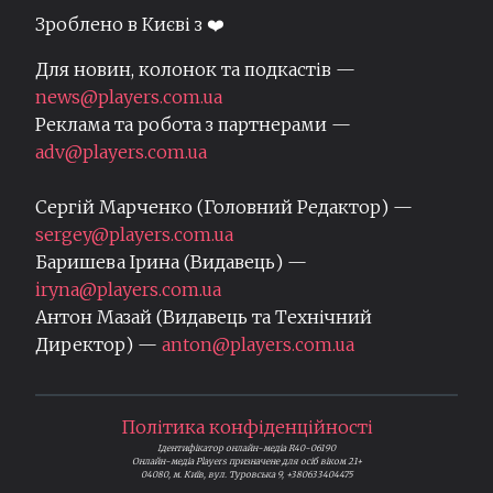
Зроблено в Києві з ❤️
Для новин, колонок та подкастів —
news@players.com.ua
Реклама та робота з партнерами —
adv@players.com.ua
Сергій Марченко (Головний Редактор) —
sergey@players.com.ua
Баришева Ірина (Видавець) —
iryna@players.com.ua
Антон Мазай (Видавець та Технічний
Директор) —
anton@players.com.ua
Політика конфіденційності
Ідентифікатор онлайн-медіа R40-06190
Онлайн-медіа Players призначене для осіб віком 21+
04080, м. Київ, вул. Туровська 9, +380633404475