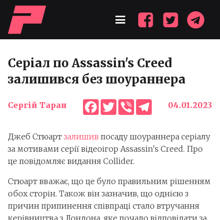
Серіал по Assassin's Creed
залишився без шоураннера
Facebook
Twitter
Viber
Telegram
Сергій Таран
04.01.2023
Джеб Стюарт
залишив
посаду шоураннера серіалу
за мотивами серії відеоігор Assassin's Creed. Про
це повідомляє видання Collider.
Стюарт вважає, що це було правильним рішенням
обох сторін. Також він зазначив, що однією з
причин припинення співпраці стало втручання
керівництва з Лондона, яке почало відповідати за