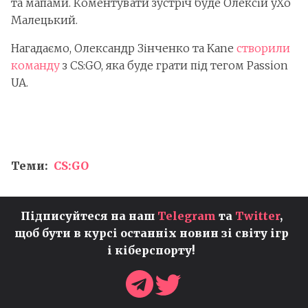
та мапами. Коментувати зустріч буде Олексій yXo
Малецький.
Нагадаємо, Олександр Зінченко та Kane
створили
команду
з CS:GO, яка буде грати під тегом Passion
UA.
Теми:
CS:GO
Підписуйтеся на наш
Telegram
та
Twitter
,
щоб бути в курсі останніх новин зі світу ігр
і кіберспорту!