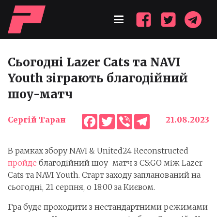
Сьогодні Lazer Cats та NAVI
Youth зіграють благодійний
шоу-матч
Facebook
Twitter
Viber
Telegram
Сергій Таран
21.08.2023
В рамках збору NAVI & United24 Reconstructed
пройде
благодійний шоу-матч з CS:GO між Lazer
Cats та NAVI Youth. Старт заходу запланований на
сьогодні, 21 серпня, о 18:00 за Києвом.
Гра буде проходити з нестандартними режимами