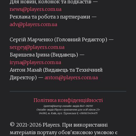
Для новин, колонок та подкастів —
news@players.com.ua
Реклама та робота з партнерами —
adv@players.com.ua
Сергій Марченко (Головний Редактор) —
sergey@players.com.ua
Баришева Ірина (Видавець) —
iryna@players.com.ua
Антон Мазай (Видавець та Технічний
Директор) —
anton@players.com.ua
Політика конфіденційності
Ідентифікатор онлайн-медіа R40-06190
Онлайн-медіа Players призначене для осіб віком 21+
04080, м. Київ, вул. Туровська 9, +380633404475
© 2021-
2026
Players. При використанні
матеріалів порталу обов'язковою умовою є