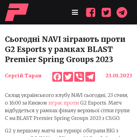
Сьогодні NAVI зіграють проти
G2 Esports у рамках BLAST
Premier Spring Groups 2023
Facebook
Twitter
Viber
Telegram
Сергій Таран
23.01.2023
Склад українського клубу NAVI сьогодні, 23 січня,
о 16:00 за Києвом
зіграє проти
G2 Esports. Матч
відбудеться у рамках фіналу верхньої сітки групи
C на BLAST Premier Spring Groups 2023 з CS:GO.
G2 у першому матчі на турнірі обіграли BIG з