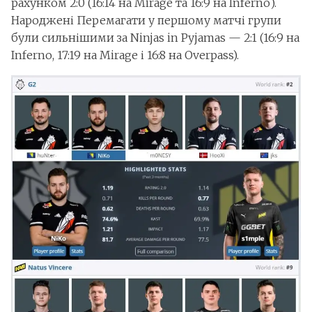
рахунком 2:0 (16:14 на Mirage та 16:9 на Inferno).
Народжені Перемагати у першому матчі групи
були сильнішими за Ninjas in Pyjamas — 2:1 (16:9 на
Inferno, 17:19 на Mirage і 16:8 на Overpass).