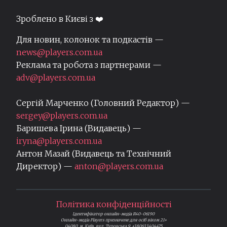
Зроблено в Києві з ❤️
Для новин, колонок та подкастів —
news@players.com.ua
Реклама та робота з партнерами —
adv@players.com.ua
Сергій Марченко (Головний Редактор) —
sergey@players.com.ua
Баришева Ірина (Видавець) —
iryna@players.com.ua
Антон Мазай (Видавець та Технічний
Директор) —
anton@players.com.ua
Політика конфіденційності
Ідентифікатор онлайн-медіа R40-06190
Онлайн-медіа Players призначене для осіб віком 21+
04080, м. Київ, вул. Туровська 9, +380633404475