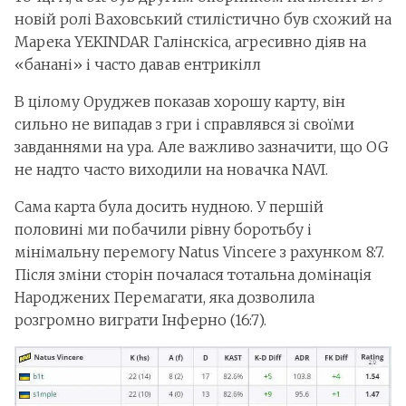
новій ролі Ваховський стилістично був схожий на
Марека YEKINDAR Галінскіса, агресивно діяв на
«банані» і часто давав ентрикілл
В цілому Оруджев показав хорошу карту, він
сильно не випадав з гри і справлявся зі своїми
завданнями на ура. Але важливо зазначити, що OG
не надто часто виходили на новачка NAVI.
Сама карта була досить нудною. У першій
половині ми побачили рівну боротьбу і
мінімальну перемогу Natus Vincere з рахунком 8:7.
Після зміни сторін почалася тотальна домінація
Народжених Перемагати, яка дозволила
розгромно виграти Інферно (16:7).