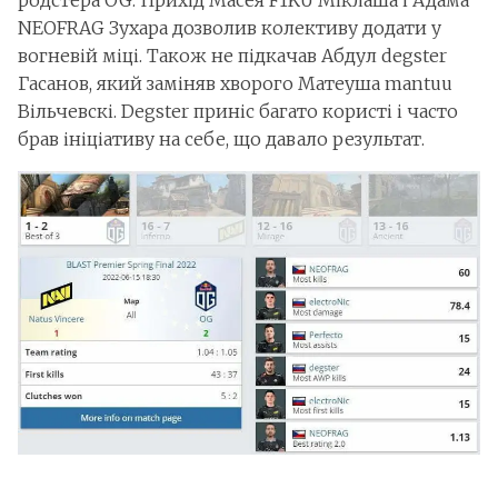
родстера OG. Прихід Масея F1KU Міклаша і Адама
NEOFRAG Зухара дозволив колективу додати у
вогневій міці. Також не підкачав Абдул degster
Гасанов, який заміняв хворого Матеуша mantuu
Вільчевскі. Degster приніс багато користі і часто
брав ініціативу на себе, що давало результат.