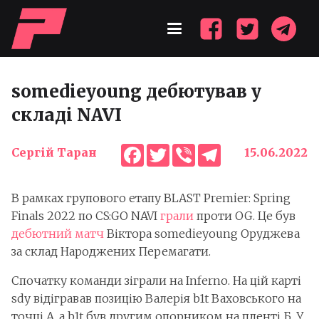
somedieyoung дебютував у
складі NAVI
Facebook
Twitter
Viber
Telegram
Сергій Таран
15.06.2022
В рамках групового етапу BLAST Premier: Spring
Finals 2022 по CS:GO NAVI
грали
проти OG. Це був
дебютний матч
Віктора somedieyoung Оруджева
за склад Народжених Перемагати.
Спочатку команди зіграли на Inferno. На цій карті
sdy відігравав позицію Валерія b1t Ваховського на
точці А, а b1t був другим опорником на пленті Б. У