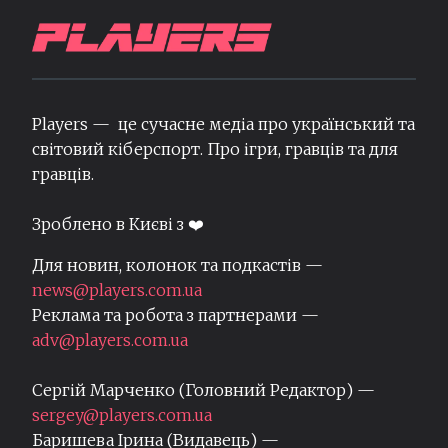
Players — це сучасне медіа про український та
світовий кіберспорт. Про ігри, гравців та для
гравців.
Зроблено в Києві з ❤️
Для новин, колонок та подкастів —
news@players.com.ua
Реклама та робота з партнерами —
adv@players.com.ua
Сергій Марченко (Головний Редактор) —
sergey@players.com.ua
Баришева Ірина (Видавець) —