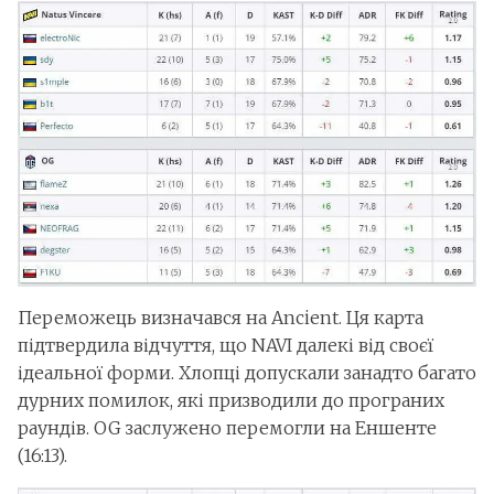
Переможець визначався на Ancient. Ця карта
підтвердила відчуття, що NAVI далекі від своєї
ідеальної форми. Хлопці допускали занадто багато
дурних помилок, які призводили до програних
раундів. OG заслужено перемогли на Еншенте
(16:13).