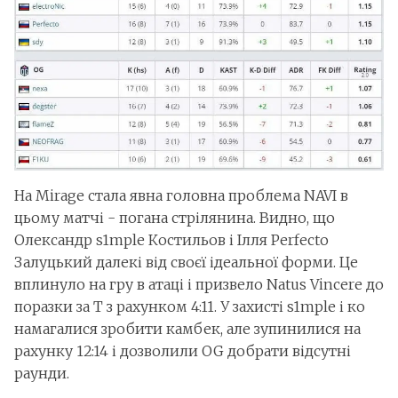
На Mirage стала явна головна проблема NAVI в
цьому матчі - погана стрілянина. Видно, що
Олександр s1mple Костильов і Ілля Perfecto
Залуцький далекі від своєї ідеальної форми. Це
вплинуло на гру в атаці і призвело Natus Vincere до
поразки за Т з рахунком 4:11. У захисті s1mple і ко
намагалися зробити камбек, але зупинилися на
рахунку 12:14 і дозволили OG добрати відсутні
раунди.