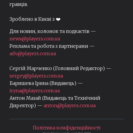
гравців.
Зроблено в Києві з ❤️
Для новин, колонок та подкастів —
news@players.com.ua
Реклама та робота з партнерами —
adv@players.com.ua
Сергій Марченко (Головний Редактор) —
sergey@players.com.ua
Баришева Ірина (Видавець) —
iryna@players.com.ua
Антон Мазай (Видавець та Технічний
Директор) —
anton@players.com.ua
Політика конфіденційності