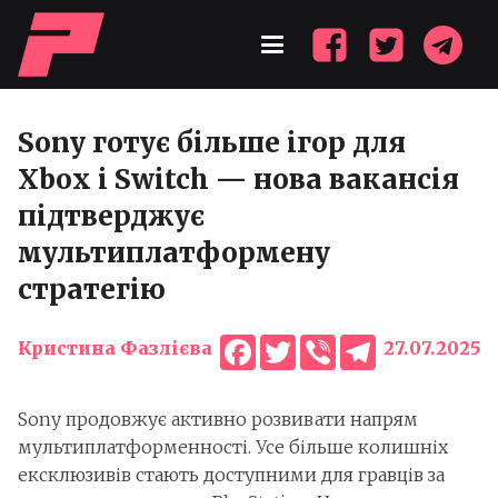
Sony готує більше ігор для
Xbox і Switch — нова вакансія
підтверджує
мультиплатформену
стратегію
Facebook
Twitter
Viber
Telegram
Кристина Фазлієва
27.07.2025
Sony продовжує активно розвивати напрям
мультиплатформенності. Усе більше колишніх
ексклюзивів стають доступними для гравців за