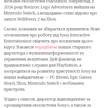
межами екосистеми PlayStation. Наприклад, у
2024 році Horizon: Lego Adventures вийшла на
Nintendo Switch, а нещодавно стало відомо про
запуск Helldivers 2 на Xbox.
Схоже, компанія не збирається зупинятися. Нове
оголошення про роботу від Sony Interactive
Entertainment свідчить про посилення цього
курсу. Вакансія
передбачає
пошук старшого
директора з мультиплатформенності та
управління акаунтами. Цей фахівець не
працюватиме з іграми для PlayStation, а
зосередиться на розвитку присутності Sony на
інших майданчиках — PC (Steam, Epic Games
Store), Xbox, Nintendo Switch і мобільних
пристроях.
Згідно з описом, директор відповідатиме за
«розширення екосистеми Sony», а також за