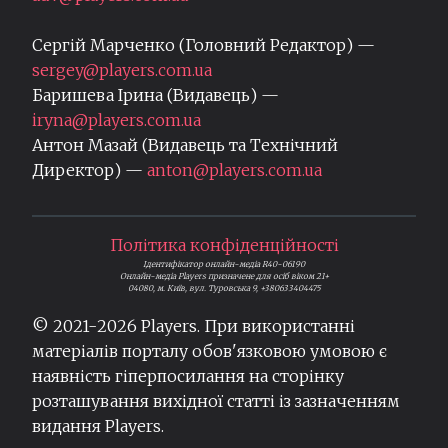
Сергій Марченко (Головний Редактор) —
sergey@players.com.ua
Баришева Ірина (Видавець) —
iryna@players.com.ua
Антон Мазай (Видавець та Технічний
Директор) —
anton@players.com.ua
Політика конфіденційності
Ідентифікатор онлайн-медіа R40-06190
Онлайн-медіа Players призначене для осіб віком 21+
04080, м. Київ, вул. Туровська 9, +380633404475
© 2021-
2026
Players. При використанні
матеріалів порталу обов'язковою умовою є
наявність гіперпосилання на сторінку
розташування вихідної статті із зазначенням
видання Players.