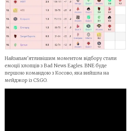
Найзапам'ятливішим моментом відбору стали
емоції хлопців з Bad News Eagles. BNE буде
першою командою з Косово, яка вийшла на
мейджор із CS:GO.