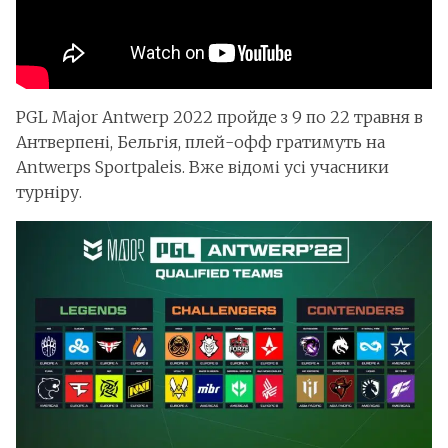
PGL Major Antwerp 2022 пройде з 9 по 22 травня в
Антверпені, Бельгія, плей-офф гратимуть на
Antwerps Sportpaleis. Вже відомі усі учасники
турніру.