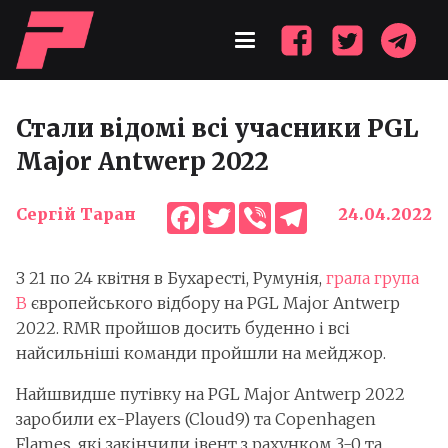
Стали відомі всі учасники PGL
Major Antwerp 2022
Facebook
Twitter
Viber
Telegram
Сергій Таран
24.04.2022
З 21 по 24 квітня в Бухаресті, Румунія,
грала група
B
європейського відбору на PGL Major Antwerp
2022. RMR пройшов досить буденно і всі
найсильніші команди пройшли на мейджор.
Найшвидше путівку на PGL Major Antwerp 2022
заробили ех-Players (Cloud9) та Copenhagen
Flames, які закінчили івент з рахунком 3-0 та