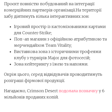
Проєкт повністю побудований на інтеграції
комерційних партнерів організації.На території
хабу діятимуть кілька інтерактивних зон:
Ігровий простір із кастомізованими картами
для Counter-Strike;
Поп-ап магазин з офіційною атрибутикою та
мерчендайзом Team Vitality;
Виставкова зона з історичними трофеями
клубу з турнірів Major для фотосесій;
Зона кейтерингу з їжею та напоями.
Окрім цього, серед відвідувачів проводитимуть
розіграші фірмової продукції.
Нагадаємо, Crimson Desert
подолала позначку
у 6
мільйонів проданих копій.