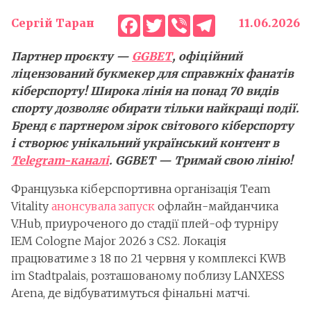
Facebook
Twitter
Viber
Telegram
Сергій Таран
11.06.2026
Партнер проєкту —
GGBET
, офіційний
ліцензований букмекер для справжніх фанатів
кіберспорту! Широка лінія на понад 70 видів
спорту дозволяє обирати тільки найкращі події.
Бренд є партнером зірок світового кіберспорту
і створює унікальний український контент в
Telegram-каналі
. GGBET — Тримай свою лінію!
Французька кіберспортивна організація Team
Vitality
анонсувала запуск
офлайн-майданчика
V.Hub, приуроченого до стадії плей-оф турніру
IEM Cologne Major 2026 з CS2. Локація
працюватиме з 18 по 21 червня у комплексі KWB
im Stadtpalais, розташованому поблизу LANXESS
Arena, де відбуватимуться фінальні матчі.