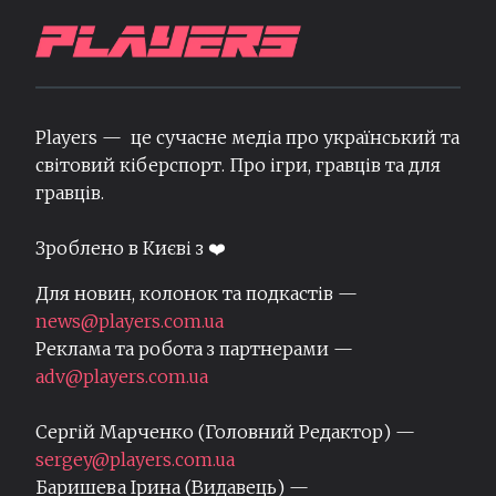
Players — це сучасне медіа про український та
світовий кіберспорт. Про ігри, гравців та для
гравців.
Зроблено в Києві з ❤️
Для новин, колонок та подкастів —
news@players.com.ua
Реклама та робота з партнерами —
adv@players.com.ua
Сергій Марченко (Головний Редактор) —
sergey@players.com.ua
Баришева Ірина (Видавець) —