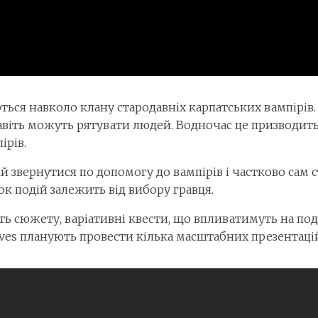
ться навколо клану стародавніх карпатських вампірів. 
авіть можуть рятувати людей. Водночас це призводить
ірів.
звернутися по допомогу до вампірів і частково сам ст
к подій залежить від вибору гравця.
ь сюжету, варіативні квести, що впливатимуть на поді
ves планують провести кілька масштабних презентацій