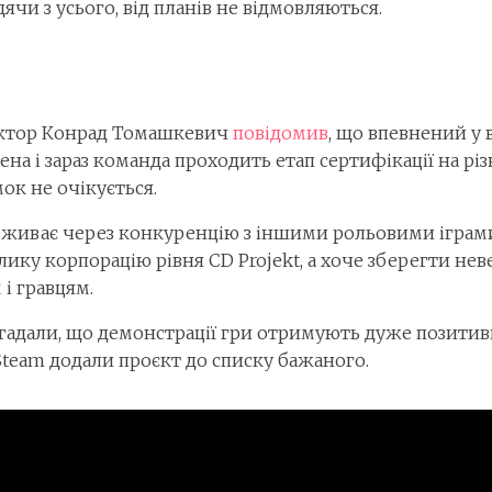
судячи з усього, від планів не відмовляються.
ектор Конрад Томашкевич
повідомив
, що впевнений у 
ена і зараз команда проходить етап сертифікації на р
мок не очікується.
живає через конкуренцію з іншими рольовими іграми
ику корпорацію рівня CD Projekt, а хоче зберегти нев
і гравцям.
адали, що демонстрації гри отримують дуже позитивні 
team додали проєкт до списку бажаного.