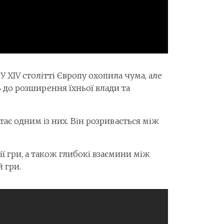
У XIV столітті Європу охопила чума, але
 до розширення їхньої влади та
ає одним із них. Він розривається між
ї гри, а також глибокі взаємини між
 гри.