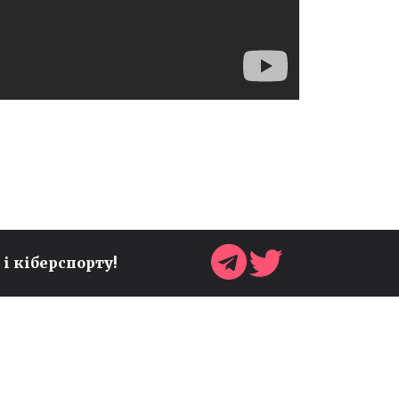
 і кіберспорту!
ЯКИХ СПРАЙТІВ МОЖНА
ЗНАЙТИ У FORTNITE
RELOAD