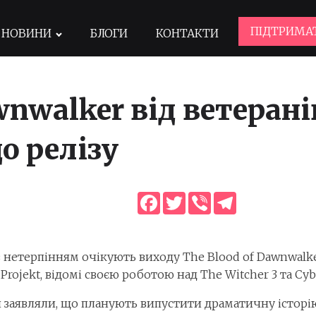
ПІДТРИМА
НОВИНИ
БЛОГИ
КОНТАКТИ
wnwalker від ветерані
о релізу
Facebook
Twitter
Viber
Telegram
нетерпінням очікують виходу The Blood of Dawnwalker
Projekt, відомі своєю роботою над The Witcher 3 та Cy
заявляли, що планують випустити драматичну історію 