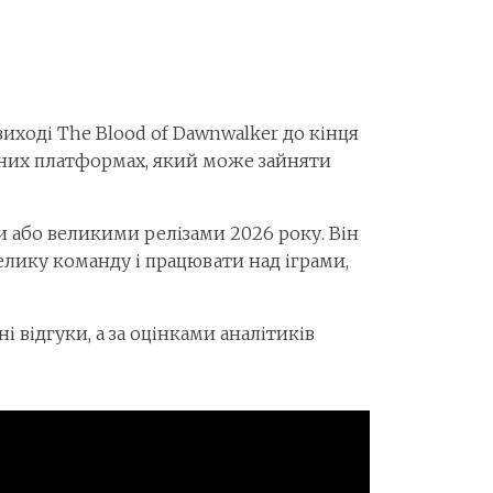
виході The Blood of Dawnwalker до кінця
ізних платформах, який може зайняти
 або великими релізами 2026 року. Він
елику команду і працювати над іграми,
відгуки, а за оцінками аналітиків