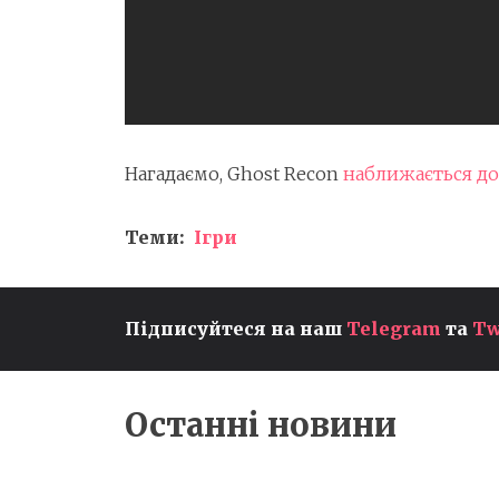
Нагадаємо, Ghost Recon
наближається до
Теми:
Ігри
Підписуйтеся на наш
Telegram
та
Tw
DIABLO IV МОЖЕ ВИЙТИ Н
NINTENDO SWITCH 2 ВЖЕ У
ВЕРЕСНІ
Останні новини