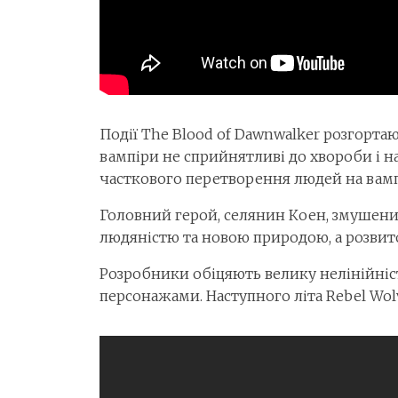
Події The Blood of Dawnwalker розгортаю
вампіри не сприйнятливі до хвороби і н
часткового перетворення людей на вамп
Головний герой, селянин Коен, змушений 
людяністю та новою природою, а розвито
Розробники обіцяють велику нелінійніст
персонажами. Наступного літа Rebel Wol