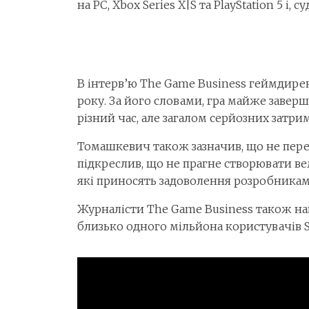
на PC, Xbox Series X|S та PlayStation 5 і, 
В інтерв’ю The Game Business геймдир
року. За його словами, гра майже заверш
різний час, але загалом серйозних затри
Томашкевич також зазначив, що не пере
підкреслив, що не прагне створювати вел
які приносять задоволення розробникам 
Журналісти The Game Business також наг
близько одного мільйона користувачів S