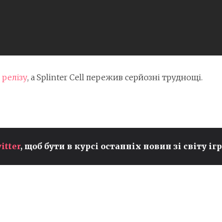
 релізу
, а Splinter Cell пережив серйозні труднощі.
MLBB УТРИМУЄ ЛІДЕРСТВО
itter
, щоб бути в курсі останніх новин зі світу ігр
ЗА ПЕРЕГЛЯДАМИ НА EWC
А
2026, ТОДІ ЯК LEAGUE OF
LEGENDS ДЕМОНСТРУЄ
РЕКОРДНЕ ЗРОСТАННЯ