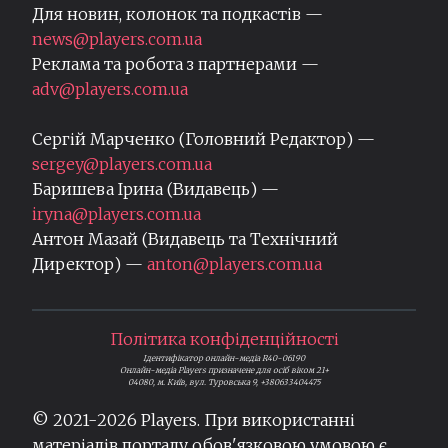
Для новин, колонок та подкастів —
news@players.com.ua
Реклама та робота з партнерами —
adv@players.com.ua
Сергій Марченко (Головний Редактор) —
sergey@players.com.ua
Баришева Ірина (Видавець) —
iryna@players.com.ua
Антон Мазай (Видавець та Технічний
Директор) —
anton@players.com.ua
Політика конфіденційності
Ідентифікатор онлайн-медіа R40-06190
Онлайн-медіа Players призначене для осіб віком 21+
04080, м. Київ, вул. Туровська 9, +380633404475
© 2021-
2026
Players. При використанні
матеріалів порталу обов'язковою умовою є