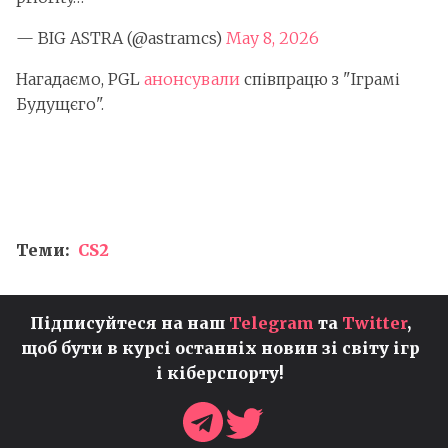
— BIG ASTRA (@astramcs)
May 8, 2026
Нагадаємо, PGL
анонсували
співпрацю з "Іграмі
Будущєго".
Теми:
CS2
Підписуйтеся на наш
Telegram
та
Twitter
,
щоб бути в курсі останніх новин зі світу ігр
і кіберспорту!