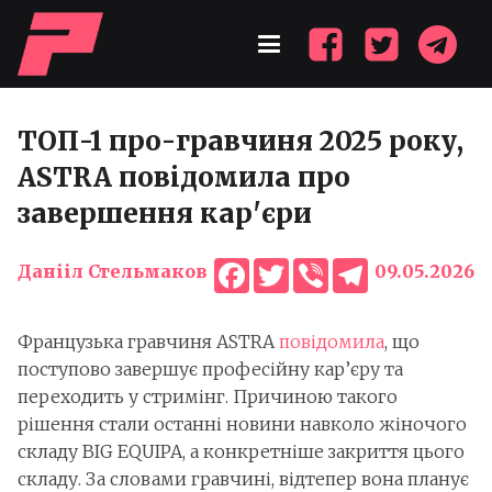
ТОП-1 про-гравчиня 2025 року,
ASTRA повідомила про
завершення кар'єри
Facebook
Twitter
Viber
Telegram
Данііл Стельмаков
09.05.2026
Французька гравчиня ASTRA
повідомила
, що
поступово завершує професійну кар’єру та
переходить у стримінг. Причиною такого
рішення стали останні новини навколо жіночого
складу BIG EQUIPA, а конкретніше закриття цього
складу. За словами гравчині, відтепер вона планує