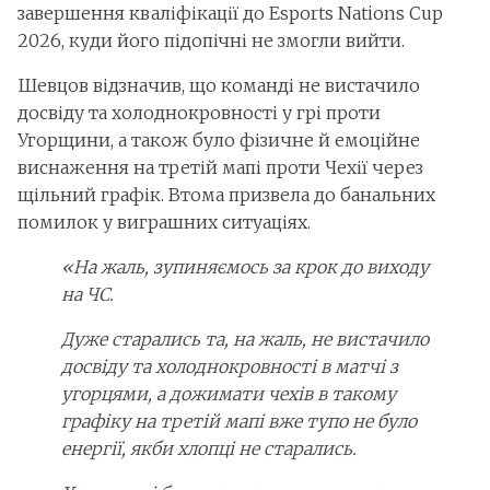
завершення кваліфікації до Esports Nations Cup
2026, куди його підопічні не змогли вийти.
Шевцов відзначив, що команді не вистачило
досвіду та холоднокровності у грі проти
Угорщини, а також було фізичне й емоційне
виснаження на третій мапі проти Чехії через
щільний графік. Втома призвела до банальних
помилок у виграшних ситуаціях.
«На жаль, зупиняємось за крок до виходу
на ЧС.
Дуже старались та, на жаль, не вистачило
досвіду та холоднокровності в матчі з
угорцями, а дожимати чехів в такому
графіку на третій мапі вже тупо не було
енергії, якби хлопці не старались.