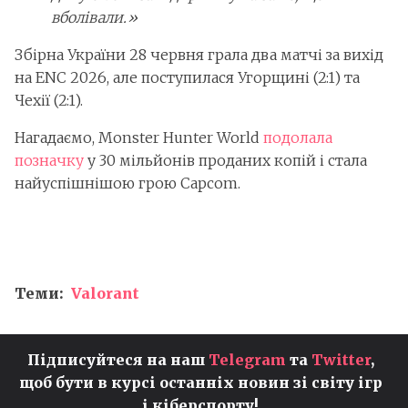
вболівали.»
Збірна України 28 червня грала два матчі за вихід
на ENC 2026, але поступилася Угорщині (2:1) та
Чехії (2:1).
Нагадаємо, Monster Hunter World
подолала
позначку
у 30 мільйонів проданих копій і стала
найуспішнішою грою Capcom.
Теми:
Valorant
Підписуйтеся на наш
Telegram
та
Twitter
,
щоб бути в курсі останніх новин зі світу ігр
і кіберспорту!