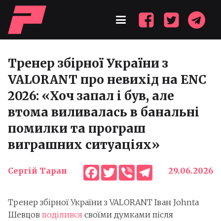
Тренер збірної України з
VALORANT про невихід на ENC
2026: «Хоч запал і був, але
втома виливалась в банальні
помилки та програш
виграшних ситуаціях»
Facebook
Twitter
Viber
Telegram
Сергій Таран
29.06.2026
Тренер збірної України з VALORANT Іван Johnta
Шевцов
поділився
своїми думками після