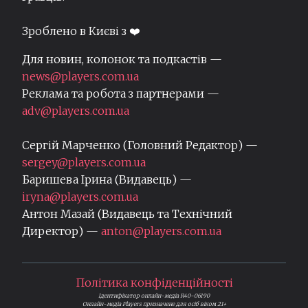
Зроблено в Києві з ❤️
Для новин, колонок та подкастів —
news@players.com.ua
Реклама та робота з партнерами —
adv@players.com.ua
Сергій Марченко (Головний Редактор) —
sergey@players.com.ua
Баришева Ірина (Видавець) —
iryna@players.com.ua
Антон Мазай (Видавець та Технічний
Директор) —
anton@players.com.ua
Політика конфіденційності
Ідентифікатор онлайн-медіа R40-06190
Онлайн-медіа Players призначене для осіб віком 21+