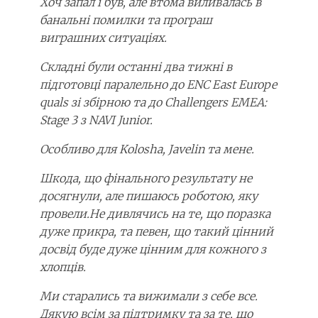
Хоч запал і був, але втома виливалась в
банальні помилки та програш
виграшних ситуаціях.
Складні були останні два тижні в
підготовці паралельно до ENC East Europe
quals зі збірною та до Challengers EMEA:
Stage 3 з NAVI Junior.
Особливо для Kolosha, Javelin та мене.
Шкода, що фінального результату не
досягнули, але пишаюсь роботою, яку
провели.Не дивлячись на те, що поразка
дуже прикра, та певен, що такий цінний
досвід буде дуже цінним для кожного з
хлопців.
Ми старались та вижимали з себе все.
Дякую всім за підтримку та за те, що