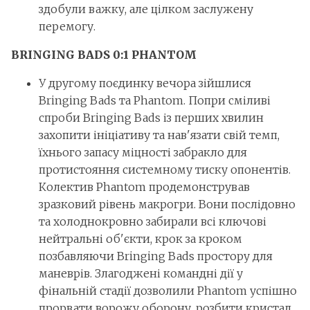
здобули важку, але цілком заслужену
перемогу.
BRINGING BADS 0:1 PHANTOM
У другому поєдинку вечора зійшлися
Bringing Bads та Phantom. Попри сміливі
спроби Bringing Bads із перших хвилин
захопити ініціативу та нав'язати свій темп,
їхнього запасу міцності забракло для
протистояння системному тиску опонентів.
Колектив Phantom продемонстрував
зразковий рівень макрогри. Вони послідовно
та холоднокровно забирали всі ключові
нейтральні об'єкти, крок за кроком
позбавляючи Bringing Bads простору для
маневрів. Злагоджені командні дії у
фінальній стадії дозволили Phantom успішно
прорвати ворожу оборону, розбити кристал