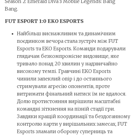
Season 2: Emerald Diva з Mobile Legends: Bang
Bang.
FUT ESPORT 1:0 EKO ESPORTS
Найбільш виснажливим та динамічним
поєдинком вечора стала зустріч між FUT
Esports та EKO Esports. Команди подарували
глядачам безкомпромісне видовище, яке
тривало понад 20 хвилин у надзвичайно
високому темпі. Гравчині EKO Esports
чинили запеклий опір і до останнього
стримували агресію опонентів, проте
витримати фінальний натиск їм не вдалося.
Долю протистояння вирішили масштабні
командні зіткнення на пізній стадії гри.
Завдяки кращій координації та бездоганному
контролю карти у вирішальних замесах, FUT
Esports зламали оборону суперниць та