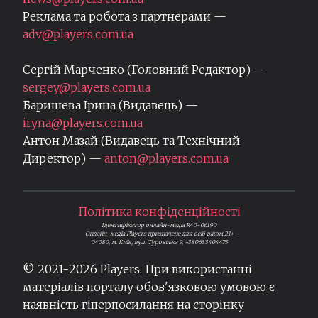
Реклама та робота з партнерами —
adv@players.com.ua
Сергій Марченко (Головний Редактор) —
sergey@players.com.ua
Баришева Ірина (Видавець) —
iryna@players.com.ua
Антон Мазай (Видавець та Технічний
Директор) —
anton@players.com.ua
Політика конфіденційності
Ідентифікатор онлайн-медіа R40-06190
Онлайн-медіа Players призначене для осіб віком 21+
04080, м. Київ, вул. Туровська 9, +380633404475
© 2021-
2026
Players. При використанні
матеріалів порталу обов'язковою умовою є
наявність гіперпосилання на сторінку