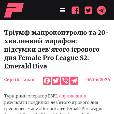
Тріумф макроконтролю та 20-
хвилинний марафон:
підсумки дев'ятого ігрового
дня Female Pro League S2:
Emerald Diva
Facebook
Twitter
Viber
Telegram
Сергій Таран
06.06.2026
Турнірний оператор ESEL
оприлюднив
результати поєдинків дев'ятого ігрового дня
групового етапу жіночої ліги Female Pro League