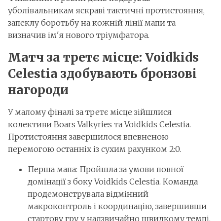
уболівальникам яскраві тактичні протистояння,
запеклу боротьбу на кожній лінії мапи та
визначив ім'я нового тріумфатора.
Матч за третє місце: Voidkids
Celestia здобувають бронзові
нагороди
У малому фіналі за третє місце зійшлися
колективи Boars Valkyries та Voidkids Celestia.
Протистояння завершилося впевненою
перемогою останніх із сухим рахунком 2:0.
Перша мапа: Пройшла за умови повної
домінації з боку Voidkids Celestia. Команда
продемонструвала відмінний
макроконтроль і координацію, завершивши
стартову гру у надзвичайно швидкому темпі.