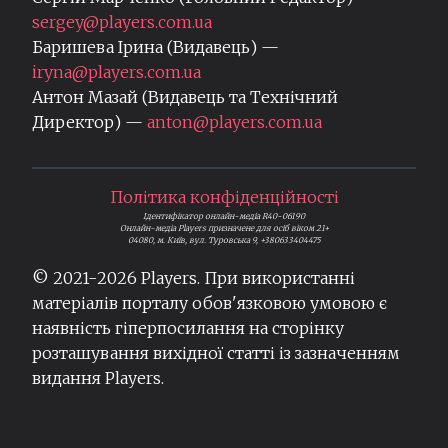
sergey@players.com.ua
Баришева Ірина (Видавець) —
iryna@players.com.ua
Антон Мазай (Видавець та Технічний
Директор) —
anton@players.com.ua
Політика конфіденційності
Ідентифікатор онлайн-медіа R40-06190
Онлайн-медіа Players призначене для осіб віком 21+
04080, м. Київ, вул. Туровська 9, +380633404475
© 2021-
2026
Players. При використанні
матеріалів порталу обов'язковою умовою є
наявність гіперпосилання на сторінку
розташування вихідної статті із зазначенням
видання Players.