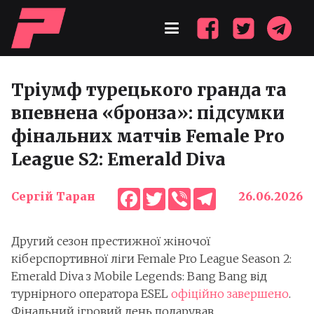
Тріумф турецького гранда та
впевнена «бронза»: підсумки
фінальних матчів Female Pro
League S2: Emerald Diva
Facebook
Twitter
Viber
Telegram
Сергій Таран
26.06.2026
Другий сезон престижної жіночої
кіберспортивної ліги Female Pro League Season 2:
Emerald Diva з Mobile Legends: Bang Bang від
турнірного оператора ESEL
офіційно завершено
.
Фінальний ігровий день подарував