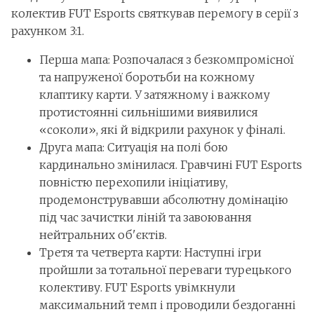
колектив FUT Esports святкував перемогу в серії з
рахунком 3:1.
Перша мапа: Розпочалася з безкомпромісної
та напруженої боротьби на кожному
клаптику карти. У затяжному і важкому
протистоянні сильнішими виявилися
«соколи», які й відкрили рахунок у фіналі.
Друга мапа: Ситуація на полі бою
кардинально змінилася. Гравчині FUT Esports
повністю перехопили ініціативу,
продемонструвавши абсолютну домінацію
під час зачистки ліній та завоювання
нейтральних об'єктів.
Третя та четверта карти: Наступні ігри
пройшли за тотальної переваги турецького
колективу. FUT Esports увімкнули
максимальний темп і проводили бездоганні