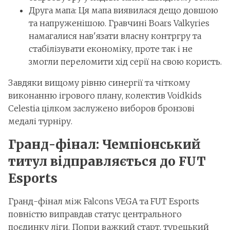
Друга мапа: Ця мапа виявилася дещо довшою
та напруженішою. Гравчині Boars Valkyries
намагалися нав'язати власну контргру та
стабілізувати економіку, проте так і не
змогли переломити хід серії на свою користь.
Завдяки вищому рівню синергії та чіткому
виконанню ігрового плану, колектив Voidkids
Celestia цілком заслужено виборов бронзові
медалі турніру.
Гранд-фінал: Чемпіонський
титул відправляється до FUT
Esports
Гранд-фінал між Falcons VEGA та FUT Esports
повністю виправдав статус центрального
поєдинку ліги. Попри важкий старт, турецький