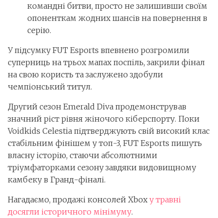
командні битви, просто не залишивши своїм
опоненткам жодних шансів на повернення в
серію.
У підсумку FUT Esports впевнено розгромили
суперниць на трьох мапах поспіль, закрили фінал
на свою користь та заслужено здобули
чемпіонський титул.
Другий сезон Emerald Diva продемонстрував
значний ріст рівня жіночого кіберспорту. Поки
Voidkids Celestia підтверджують свій високий клас
стабільним фінішем у топ-3, FUT Esports пишуть
власну історію, стаючи абсолютними
тріумфаторками сезону завдяки видовищному
камбеку в Гранд-фіналі.
Нагадаємо, продажі консолей Xbox
у травні
досягли історичного мінімуму
.