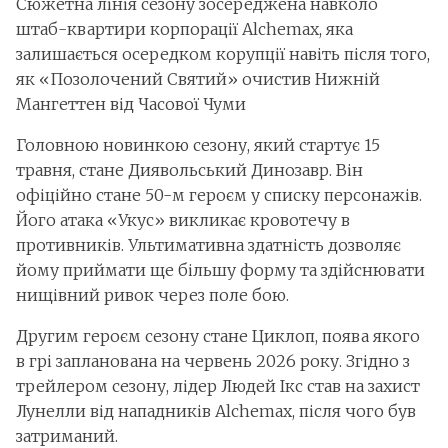
Сюжетна лінія сезону зосереджена навколо
штаб-квартири корпорації Alchemax, яка
залишається осередком корупції навіть після того,
як «Позолочений Святий» очистив Нижній
Мангеттен від Часової Чуми
Головною новинкою сезону, який стартує 15
травня, стане Диявольський Динозавр. Він
офіційно стане 50-м героєм у списку персонажів.
Його атака «Укус» викликає кровотечу в
противників. Ультимативна здатність дозволяє
йому приймати ще більшу форму та здійснювати
нищівний ривок через поле бою.
Другим героєм сезону стане Циклоп, поява якого
в грі запланована на червень 2026 року. Згідно з
трейлером сезону, лідер Людей Ікс став на захист
Лунелли від нападників Alchemax, після чого був
затриманий.