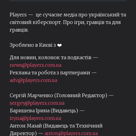
Players — це сучасне медіа про український та
світовий кіберспорт. Про ігри, гравців та для
гравців.
Зроблено в Києві з ❤️
Для новин, колонок та подкастів —
news@players.com.ua
Реклама та робота з партнерами —
adv@players.com.ua
Сергій Марченко (Головний Редактор) —
sergey@players.com.ua
Баришева Ірина (Видавець) —
iryna@players.com.ua
Антон Мазай (Видавець та Технічний
Директор) —
anton@players.com.ua