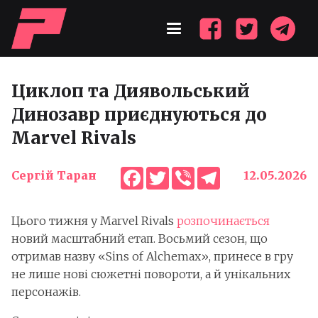
Циклоп та Диявольський
Динозавр приєднуються до
Marvel Rivals
Facebook
Twitter
Viber
Telegram
Сергій Таран
12.05.2026
Цього тижня у Marvel Rivals
розпочинається
новий масштабний етап. Восьмий сезон, що
отримав назву «Sins of Alchemax», принесе в гру
не лише нові сюжетні повороти, а й унікальних
персонажів.