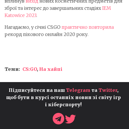
вплинув
вихід
нових косметичних предметів для
зброї та інтерес до завершальних стадіях
IEM
Katowice 2023
.
Нагадаємо, у січні CS:GO
практично повторила
рекорд пікового онлайн 2020 року.
Теми:
CS:GO
,
На хайпі
Підписуйтеся на наш
Telegram
та
Twitter
,
щоб бути в курсі останніх новин зі світу ігр
і кіберспорту!