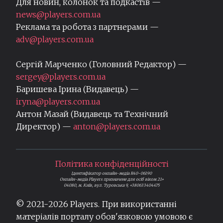
Для новин, колонок та подкастів —
news@players.com.ua
Реклама та робота з партнерами —
adv@players.com.ua
Сергій Марченко (Головний Редактор) —
sergey@players.com.ua
Баришева Ірина (Видавець) —
iryna@players.com.ua
Антон Мазай (Видавець та Технічний
Директор) —
anton@players.com.ua
Політика конфіденційності
Ідентифікатор онлайн-медіа R40-06190
Онлайн-медіа Players призначене для осіб віком 21+
04080, м. Київ, вул. Туровська 9, +380633404475
© 2021-
2026
Players. При використанні
матеріалів порталу обов'язковою умовою є