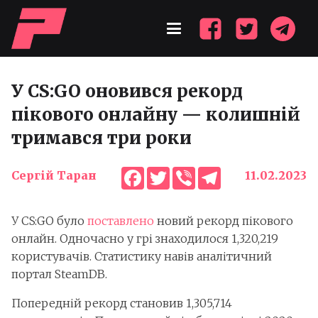
У CS:GO оновився рекорд
пікового онлайну — колишній
тримався три роки
Facebook
Twitter
Viber
Telegram
Сергій Таран
11.02.2023
У CS:GO було
поставлено
новий рекорд пікового
онлайн. Одночасно у грі знаходилося 1,320,219
користувачів. Статистику навів аналітичний
портал SteamDB.
Попередній рекорд становив 1,305,714