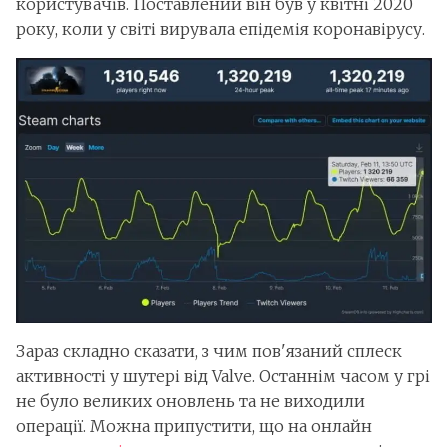
користувачів. Поставлений він був у квітні 2020
року, коли у світі вирувала епідемія коронавірусу.
Зараз складно сказати, з чим пов'язаний сплеск
активності у шутері від Valve. Останнім часом у грі
не було великих оновлень та не виходили
операції. Можна припустити, що на онлайн