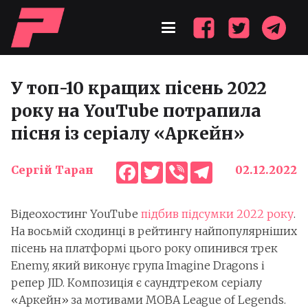
У топ-10 кращих пісень 2022
року на YouTube потрапила
пісня із серіалу «Аркейн»
Facebook
Twitter
Viber
Telegram
Сергій Таран
02.12.2022
Відеохостинг YouTube
підбив підсумки 2022 року
.
На восьмій сходинці в рейтингу найпопулярніших
пісень на платформі цього року опинився трек
Enemy, який виконує група Imagine Dragons і
репер JID. Композиція є саундтреком серіалу
«Аркейн» за мотивами MOBA League of Legends.