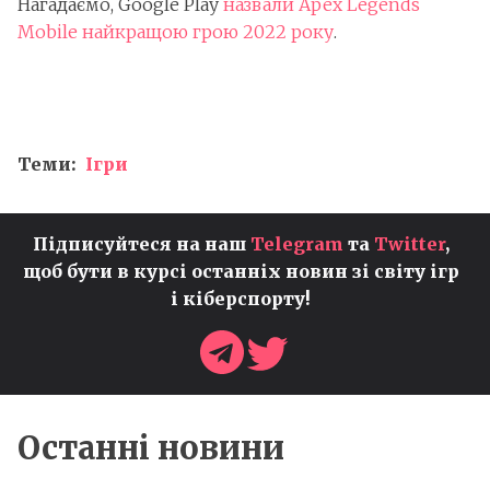
Нагадаємо, Google Play
назвали Apex Legends
Mobile найкращою грою 2022 року
.
Теми:
Ігри
Підписуйтеся на наш
Telegram
та
Twitter
,
щоб бути в курсі останніх новин зі світу ігр
і кіберспорту!
Останні новини