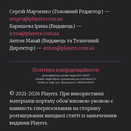
Сергій Марченко (Головний Редактор) —
sergey@players.com.ua
Баришева Ірина (Видавець) —
iryna@players.com.ua
Антон Мазай (Видавець та Технічний
Директор) —
anton@players.com.ua
Політика конфіденційності
Ідентифікатор онлайн-медіа R40-06190
Онлайн-медіа Players призначене для осіб віком 21+
04080, м. Київ, вул. Туровська 9, +380633404475
© 2021-
2026
Players. При використанні
матеріалів порталу обов'язковою умовою є
наявність гіперпосилання на сторінку
розташування вихідної статті із зазначенням
видання Players.