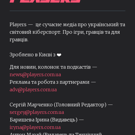
Players — це сучасне медіа про український та
світовий кіберспорт. Про ігри, гравців та для
гравців.
Зроблено в Києві з ❤️
Для новин, колонок та подкастів —
news@players.com.ua
Реклама та робота з партнерами —
adv@players.com.ua
Сергій Марченко (Головний Редактор) —
sergey@players.com.ua
Баришева Ірина (Видавець) —
iryna@players.com.ua
Антон Мазай (Видавець та Технічний