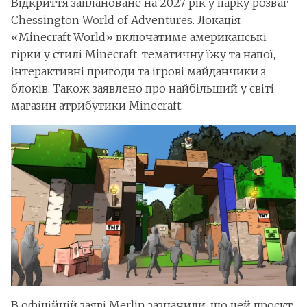
Відкриття заплановане на 2027 рік у парку розваг
Chessington World of Adventures. Локація
«Minecraft World» включатиме американські
гірки у стилі Minecraft, тематичну їжу та напої,
інтерактивні пригоди та ігрові майданчики з
блоків. Також заявлено про найбільший у світі
магазин атрибутики Minecraft.
В офіційній заяві Merlin зазначили, що цей проєкт