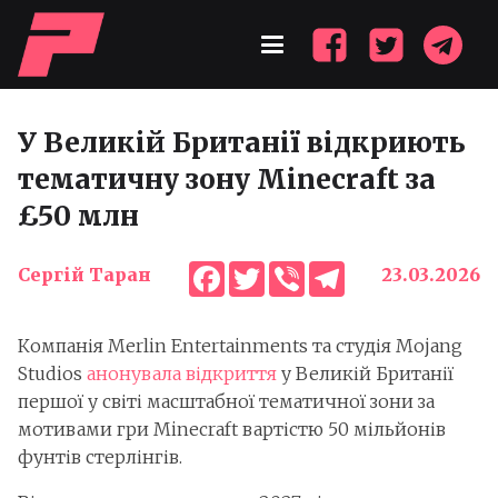
У Великій Британії відкриють
тематичну зону Minecraft за
£50 млн
Facebook
Twitter
Viber
Telegram
Сергій Таран
23.03.2026
Компанія Merlin Entertainments та студія Mojang
Studios
анонувала відкриття
у Великій Британії
першої у світі масштабної тематичної зони за
мотивами гри Minecraft вартістю 50 мільйонів
фунтів стерлінгів.