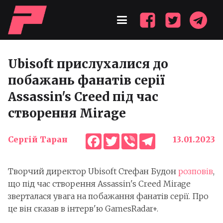
Ubisoft прислухалися до
побажань фанатів серії
Assassin's Creed під час
створення Mirage
Facebook
Twitter
Viber
Telegram
Сергій Таран
13.01.2023
Творчий директор Ubisoft Стефан Будон
розповів
,
що під час створення Assassin's Creed Mirage
зверталася увага на побажання фанатів серії. Про
це він сказав в інтерв'ю GamesRadar+.