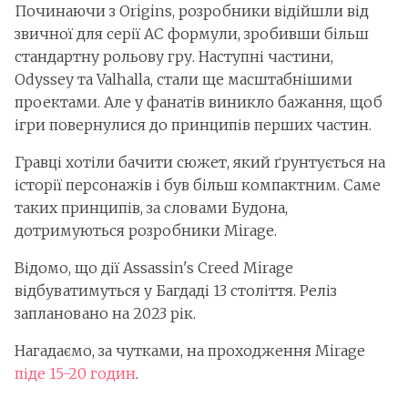
Починаючи з Origins, розробники відійшли від
звичної для серії AC формули, зробивши більш
стандартну рольову гру. Наступні частини,
Odyssey та Valhalla, стали ще масштабнішими
проектами. Але у фанатів виникло бажання, щоб
ігри повернулися до принципів перших частин.
Гравці хотіли бачити сюжет, який ґрунтується на
історії персонажів і був більш компактним. Саме
таких принципів, за словами Будона,
дотримуються розробники Mirage.
Відомо, що дії Assassin's Creed Mirage
відбуватимуться у Багдаді 13 століття. Реліз
заплановано на 2023 рік.
Нагадаємо, за чутками, на проходження Mirage
піде 15-20 годин
.