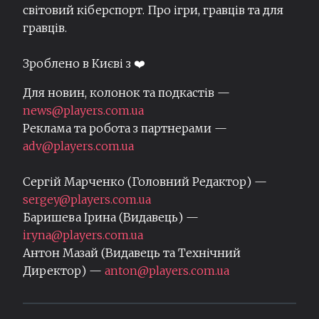
світовий кіберспорт. Про ігри, гравців та для
гравців.
Зроблено в Києві з ❤️
Для новин, колонок та подкастів —
news@players.com.ua
Реклама та робота з партнерами —
adv@players.com.ua
Сергій Марченко (Головний Редактор) —
sergey@players.com.ua
Баришева Ірина (Видавець) —
iryna@players.com.ua
Антон Мазай (Видавець та Технічний
Директор) —
anton@players.com.ua