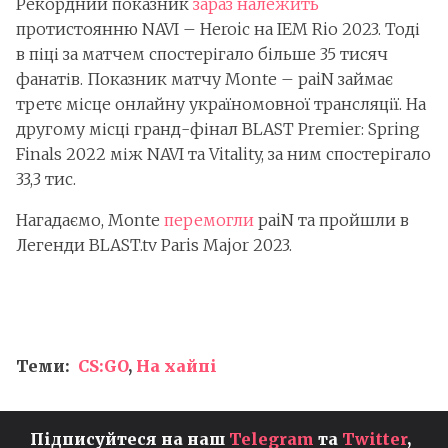
Рекордний показник
зараз належить
протистоянню NAVI – Heroic на IEM Rio 2023. Тоді
в піці за матчем спостерігало більше 35 тисяч
фанатів. Показник матчу Monte – paiN займає
третє місце онлайну україномовної трансляції. На
другому місці гранд-фінал BLAST Premier: Spring
Finals 2022 між NAVI та Vitality, за ним спостерігало
33,3 тис.
Нагадаємо, Monte
перемогли
paiN та пройшли в
Легенди BLAST.tv Paris Major 2023.
Теми:
CS:GO
,
На хайпі
Підписуйтеся на наш
Telegram
та
Twitter
,