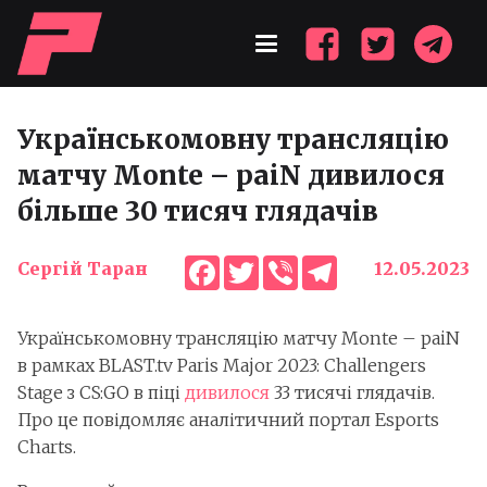
Українськомовну трансляцію
матчу Monte – paiN дивилося
більше 30 тисяч глядачів
Facebook
Twitter
Viber
Telegram
Сергій Таран
12.05.2023
Українськомовну трансляцію матчу Monte – paiN
в рамках BLAST.tv Paris Major 2023: Challengers
Stage з CS:GO в піці
дивилося
33 тисячі глядачів.
Про це повідомляє аналітичний портал Esports
Charts.