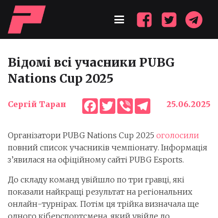
Відомі всі учасники PUBG
Nations Cup 2025
Facebook
Twitter
Viber
Telegram
Сергій Таран
25.06.2025
Організатори PUBG Nations Cup 2025
оголосили
повний список учасників чемпіонату. Інформація
з’явилася на офіційному сайті PUBG Esports.
До складу команд увійшло по три гравці, які
показали найкращі результат на регіональних
онлайн-турнірах. Потім ця трійка визначала ще
одного кіберспортсмена, який увійде до