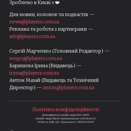
Зроблено в Києві з ❤️
Для новин, колонок та подкастів —
news@players.com.ua
Реклама та робота з партнерами —
adv@players.com.ua
Сергій Марченко (Головний Редактор) —
sergey@players.com.ua
Баришева Ірина (Видавець) —
iryna@players.com.ua
Антон Мазай (Видавець та Технічний
Директор) —
anton@players.com.ua
Політика конфіденційності
Ідентифікатор онлайн-медіа R40-06190
Онлайн-медіа Players призначене для осіб віком 21+
04080, м. Київ, вул. Туровська 9, +380633404475