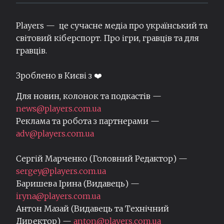
Players — це сучасне медіа про український та
світовий кіберспорт. Про ігри, гравців та для
гравців.
Зроблено в Києві з ❤️
Для новин, колонок та подкастів —
news@players.com.ua
Реклама та робота з партнерами —
adv@players.com.ua
Сергій Марченко (Головний Редактор) —
sergey@players.com.ua
Баришева Ірина (Видавець) —
iryna@players.com.ua
Антон Мазай (Видавець та Технічний
Директор) —
anton@players.com.ua