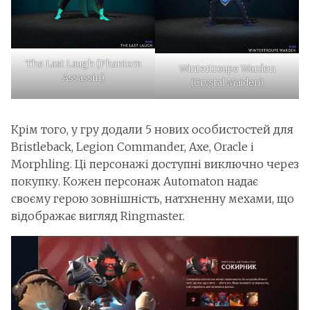
The Last Laugh (Phantom
Wintertroupe Warden
Assassin)
(Crystal Maiden)
Крім того, у гру додали 5 нових особистостей для
Bristleback, Legion Commander, Axe, Oracle і
Morphling. Ці персонажі доступні виключно через
покупку. Кожен персонаж Automaton надає
своєму герою зовнішність, натхненну мехами, що
відображає вигляд Ringmaster.