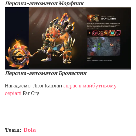
Персона-автоматон Морфник
Персона-автоматон Бронеспин
Нагадаємо, Ліззі Каплан
зіграє в майбутньому
серіалі
Far Cry.
Теми:
Dota