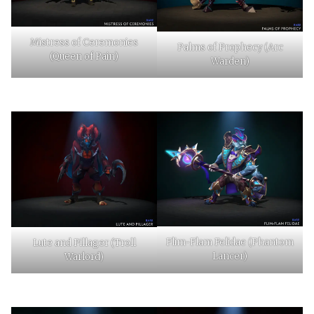
Mistress of Ceremonies
Palms of Prophecy (Arc
(Queen of Pain)
Warden)
Flim-Flam Felidae (Phantom
Lute and Pillager (Troll
Lancer)
Warlord)