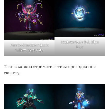
Madame Scrio (Io), Ultra
Fairy Godmummer (Dark
Rare
Willow), Very Rare
Також можна отримати сети за проходження
сюжету.