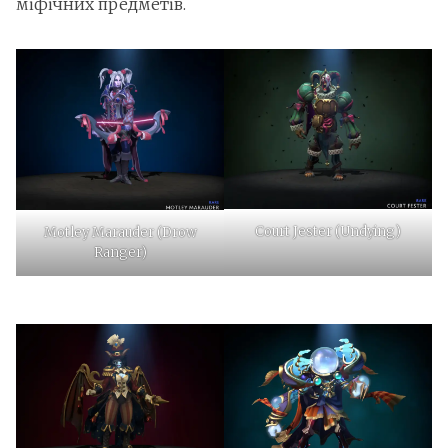
міфічних предметів.
Court Jester (Undying)
Motley Marauder (Drow
Ranger)