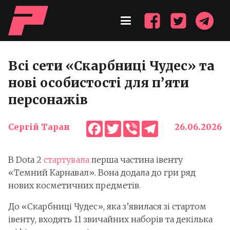
Всі сети «Скарбниці Чудес» та
нові особистості для п’яти
персонажів
Facebook
Twitter
Viber
Telegram
Сергій Таран
26.06.2026
В Dota 2
стартувала
перша частина івенту
«Темний Карнавал». Вона додала до гри ряд
нових косметичних предметів.
До «Скарбниці Чудес», яка з’явилася зі стартом
івенту, входять 11 звичайних наборів та декілька