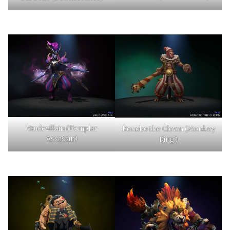
Vaudevillain (Templar
Bonobo the Clown (Monkey
Assassin)
King)