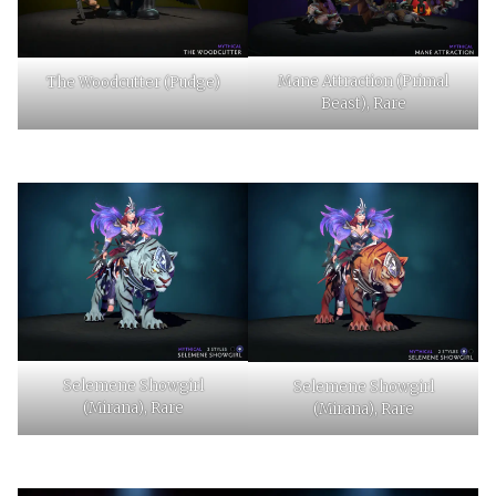
Mane Attraction (Primal
The Woodcutter (Pudge)
Beast), Rare
Selemene Showgirl
Selemene Showgirl
(Mirana), Rare
(Mirana), Rare