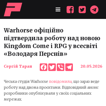
Warhorse офіційно
підтвердила роботу над новою
Kingdom Come і RPG у всесвіті
«Володаря Перснів»
Facebook
Twitter
Viber
Telegram
Сергій Таран
20.05.2026
Чеська студія Warhorse
повідомила
, що зараз веде
роботу над двома проєктами. Відповідний анонс
розробники опублікували у своїх соціальних
мережах.