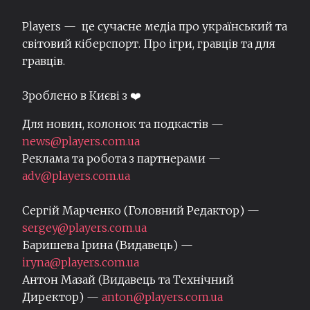
Players — це сучасне медіа про український та
світовий кіберспорт. Про ігри, гравців та для
гравців.
Зроблено в Києві з ❤️
Для новин, колонок та подкастів —
news@players.com.ua
Реклама та робота з партнерами —
adv@players.com.ua
Сергій Марченко (Головний Редактор) —
sergey@players.com.ua
Баришева Ірина (Видавець) —
iryna@players.com.ua
Антон Мазай (Видавець та Технічний
Директор) —
anton@players.com.ua