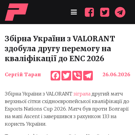
Збірна України з VALORANT
здобула другу перемогу на
кваліфікації до ENC 2026
Facebook
Twitter
Viber
Telegram
Сергій Таран
26.06.2026
Збірна України з VALORANT
зіграла
другий матч
верхньої сітки східноєвропейської кваліфікації до
Esports Nations Cup 2026. Матч був проти Болгарії
на мапі Ascent і завершився з рахунком 13:3 на
користь України.