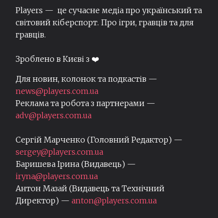
Players — це сучасне медіа про український та
світовий кіберспорт. Про ігри, гравців та для
гравців.
Зроблено в Києві з ❤️
Для новин, колонок та подкастів —
news@players.com.ua
Реклама та робота з партнерами —
adv@players.com.ua
Сергій Марченко (Головний Редактор) —
sergey@players.com.ua
Баришева Ірина (Видавець) —
iryna@players.com.ua
Антон Мазай (Видавець та Технічний
Директор) —
anton@players.com.ua