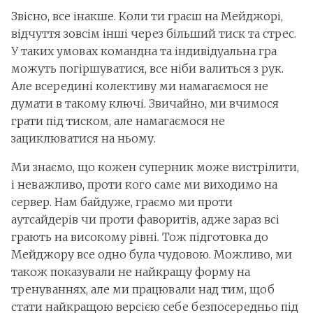
Звісно, все інакше. Коли ти граєш на Мейджорі,
відчуття зовсім інші через більший тиск та стрес.
У таких умовах командна та індивідуальна гра
можуть погіршуватися, все ніби валиться з рук.
Але всередині колективу ми намагаємося не
думати в такому ключі. Звичайно, ми вчимося
грати під тиском, але намагаємося не
зациклюватися на ньому.
Ми знаємо, що кожен суперник може вистрілити,
і неважливо, проти кого саме ми виходимо на
сервер. Нам байдуже, граємо ми проти
аутсайдерів чи проти фаворитів, адже зараз всі
грають на високому рівні. Тож підготовка до
Мейджору все одно була чудовою. Можливо, ми
також показували не найкращу форму на
тренуваннях, але ми працювали над тим, щоб
стати найкращою версією себе безпосередньо під