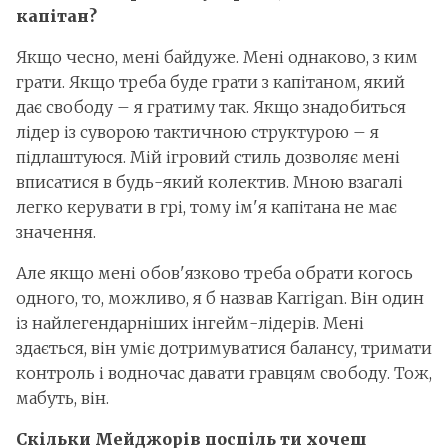
капітан?
Якщо чесно, мені байдуже. Мені однаково, з ким
грати. Якщо треба буде грати з капітаном, який
дає свободу – я гратиму так. Якщо знадобиться
лідер із суворою тактичною структурою – я
підлаштуюся. Мій ігровий стиль дозволяє мені
вписатися в будь-який колектив. Мною взагалі
легко керувати в грі, тому ім'я капітана не має
значення.
Але якщо мені обов'язково треба обрати когось
одного, то, можливо, я б назвав Karrigan. Він один
із найлегендарніших інгейм-лідерів. Мені
здається, він уміє дотримуватися балансу, тримати
контроль і водночас давати гравцям свободу. Тож,
мабуть, він.
Скільки Мейджорів поспіль ти хочеш