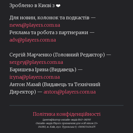
Зроблено в Києві з ❤️
Для новин, колонок та подкастів —
news@players.com.ua
Реклама та робота з партнерами —
adv@players.com.ua
Сергій Марченко (Головний Редактор) —
sergey@players.com.ua
Баришева Ірина (Видавець) —
iryna@players.com.ua
Антон Мазай (Видавець та Технічний
Директор) —
anton@players.com.ua
Політика конфіденційності
Ідентифікатор онлайн-медіа R40-06190
Онлайн-медіа Players призначене для осіб віком 21+
04080, м. Київ, вул. Туровська 9, +380633404475