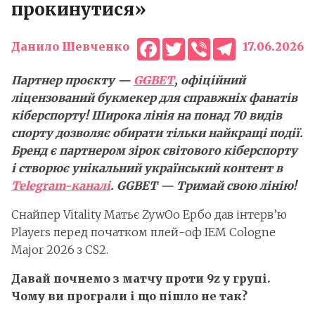
прокинутися»
Facebook
Twitter
Viber
Telegram
Данило Шевченко
17.06.2026
Партнер проєкту —
GGBET
, офіційний
ліцензований букмекер для справжніх фанатів
кіберспорту! Широка лінія на понад 70 видів
спорту дозволяє обирати тільки найкращі події.
Бренд є партнером зірок світового кіберспорту
і створює унікальний український контент в
Telegram-каналі
. GGBET — Тримай свою лінію!
Снайпер Vitality Матьє ZywOo Ербо дав інтерв’ю
Players перед початком плей-оф IEM Cologne
Major 2026 з CS2.
Давай почнемо з матчу проти 9z у групі.
Чому ви програли і що пішло не так?