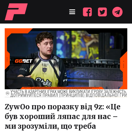
ZywOo про поразку від 9z: «Це
був хороший ляпас для нас –
ми зрозуміли, що треба