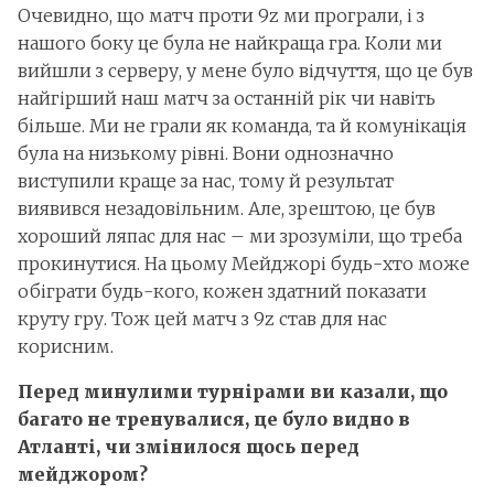
Очевидно, що матч проти 9z ми програли, і з
нашого боку це була не найкраща гра. Коли ми
вийшли з серверу, у мене було відчуття, що це був
найгірший наш матч за останній рік чи навіть
більше. Ми не грали як команда, та й комунікація
була на низькому рівні. Вони однозначно
виступили краще за нас, тому й результат
виявився незадовільним. Але, зрештою, це був
хороший ляпас для нас – ми зрозуміли, що треба
прокинутися. На цьому Мейджорі будь-хто може
обіграти будь-кого, кожен здатний показати
круту гру. Тож цей матч з 9z став для нас
корисним.
Перед минулими турнірами ви казали, що
багато не тренувалися, це було видно в
Атланті, чи змінилося щось перед
мейджором?