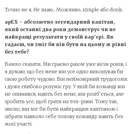
Точно не я. Не знаю... Можливо, s1mple або donk.
apEX – абсолютно легендарний капітан,
який останні два роки демонструє чи не
найкращі результати у своїй кар'єрі. Як
гадаєш, чи зміг би він бути на цьому ж рівні
без тебе?
Важко сказати. Ми граємо разом уже вісім років, і
я думаю, що без мене він усе одно виконував би
свою роботу чудово. Він неймовірний трудоголік
і дуже глибоко розуміє гру. У якій би команді він
не опинився, навіть без мене, він розіб'ється, але
зробить усе, щоб грати на топ-рівні. Тому так,
звісно, він міг би бути найкращим капітаном і
зібрати навколо себе топову команду навіть без
моєї участі.