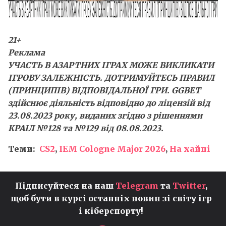
21+
Реклама
УЧАСТЬ В АЗАРТНИХ ІГРАХ МОЖЕ ВИКЛИКАТИ
ІГРОВУ ЗАЛЕЖНІСТЬ. ДОТРИМУЙТЕСЬ ПРАВИЛ
(ПРИНЦИПІВ) ВІДПОВІДАЛЬНОЇ ГРИ. GGBET
здійснює діяльність відповідно до ліцензій від
23.08.2023 року, виданих згідно з рішеннями
КРАІЛ №128 та №129 від 08.08.2023.
Теми:
CS2
,
IEM Cologne Major 2026
,
На хайпі
Підписуйтеся на наш
Telegram
та
Twitter
,
щоб бути в курсі останніх новин зі світу ігр
і кіберспорту!