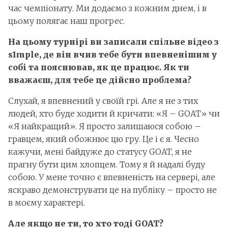
час чемпіонату. Ми додаємо з кожним днем, і в
цьому полягає наш прогрес.
На цьому турнірі ви записали спільне відео з
s1mple, де він вчив тебе бути впевненішим у
собі та пояснював, як це працює. Як ти
вважаєш, для тебе це дійсно проблема?
Слухай, я впевнений у своїй грі. Але я не з тих
людей, хто буде ходити й кричати: «Я – GOAT» чи
«Я найкращий». Я просто залишаюся собою –
гравцем, який обожнює цю гру. Це і є я. Чесно
кажучи, мені байдуже до статусу GOAT, я не
прагну бути цим хлопцем. Тому я й надалі буду
собою. У мене точно є впевненість на сервері, але
яскраво демонструвати це на публіку – просто не
в моєму характері.
Але якщо не ти, то хто тоді GOAT?