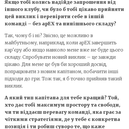
Якщо тобі колись надійде запрошення від
іншого клубу, чи було б тобі цікаво прийняти
цей виклик і перевірити себе в іншій
команді – без apEX та нинішнього складу?
Так, чому б і ні? Звісно, це можливо в
майбутньому, наприклад, коли apEX завершить
кар'єру або якщо навколо мене вже не буде цього
складу. Спробувати новий виклик – це завжди
цікаво. Для мене це був би хороший досвід,
попрацювати з новим капітаном, побачити інші
підходи до гри. Тож так, я б точно прийняв такий
виклик.
А який тип капітана для тебе кращий? Той,
хто дає тобі максимум простору та свободи,
чи ти віддаєш перевагу команді, яка грає за
чіткими стратегіями, де у тебе є конкретна
позиція і ти робиш суворо те, що каже