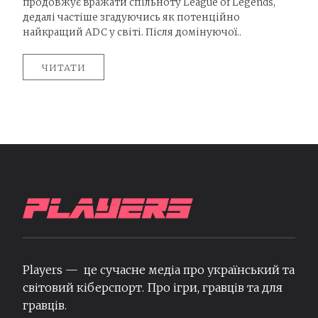
продовжує вражати спільноту League of Legends,
дедалі частіше згадуючись як потенційно
найкращий ADC у світі. Після домінуючої..
ЧИТАТИ
Players — це сучасне медіа про український та
світовий кіберспорт. Про ігри, гравців та для
гравців.