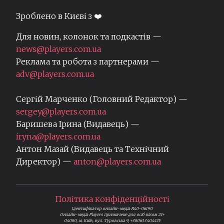
Зроблено в Києві з ❤️
Для новин, колонок та подкастів —
news@players.com.ua
Реклама та робота з партнерами —
adv@players.com.ua
Сергій Марченко (Головний Редактор) —
sergey@players.com.ua
Баришева Ірина (Видавець) —
iryna@players.com.ua
Антон Мазай (Видавець та Технічний
Директор) —
anton@players.com.ua
Політика конфіденційності
Ідентифікатор онлайн-медіа R40-06190
Онлайн-медіа Players призначене для осіб віком 21+
04080, м. Київ, вул. Туровська 9, +380633404475