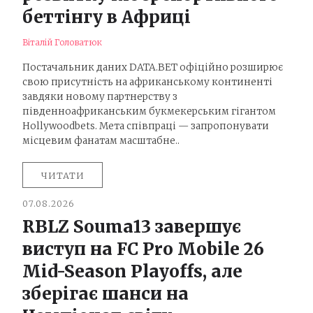
беттінгу в Африці
Віталій Головатюк
Постачальник даних DATA.BET офіційно розширює
свою присутність на африканському континенті
завдяки новому партнерству з
південноафриканським букмекерським гігантом
Hollywoodbets. Мета співпраці — запропонувати
місцевим фанатам масштабне..
ЧИТАТИ
07.08.2026
RBLZ Souma13 завершує
виступ на FC Pro Mobile 26
Mid-Season Playoffs, але
зберігає шанси на