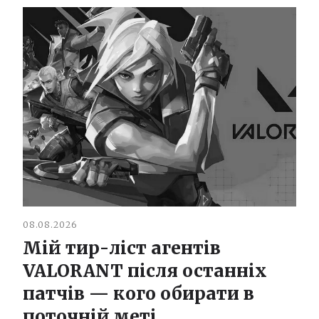
08.08.2026
Мій тир-ліст агентів
VALORANT після останніх
патчів — кого обирати в
поточній меті