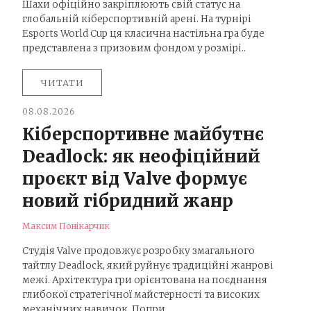
Шахи офіційно закріплюють свій статус на
глобальній кіберспортивній арені. На турнірі
Esports World Cup ця класична настільна гра буде
представлена з призовим фондом у розмірі..
ЧИТАТИ
08.08.2026
Кіберспортивне майбутнє
Deadlock: як неофіційний
проєкт від Valve формує
новий гібридний жанр
Максим Понікарчик
Студія Valve продовжує розробку змагального
тайтлу Deadlock, який руйнує традиційні жанрові
межі. Архітектура гри орієнтована на поєднання
глибокої стратегічної майстерності та високих
механічних навичок. Попри..