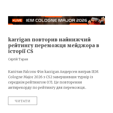
karrigan повторив найнижчий
рейтингу переможця мейджора в
історії CS
Сергій Таран
Капітан Falcons Фін karrigan Андерсен виграв IEM
Cologne Major 2026 з CS2 завершивши турнір із
середнім рейтингом 0.71. Це повторення
антирекорду по рейтингу для переможця..
ЧИТАТИ