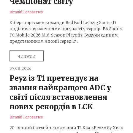
Чемпіонат світу
Віталій Головатюк
Кіберспортсмен команди Red Bull Leipzig Souma13
поділився враженнями від участі у турнірі EA Sports
FC Mobile 2026 Mid-Season Playoffs. Будучи єдиним
представником Японії серед 24..
ЧИТАТИ
07.08.2026
Peyz із T1 претендує на
звання найкращого ADC у
світі після встановлення
нових рекордів в LCK
Віталій Головатюк
20-річний ботлейнер команди T1 Кім «Peyz» Су Хван