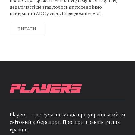
продовжує вражати спільноту League of Legends,
дедалі частіше згадуючись як потенційно
найкращий ADC у світі. Після домінуючої..
ЧИТАТИ
Players — це сучасне медіа про український та
світовий кіберспорт. Про ігри, гравців та для
гравців.