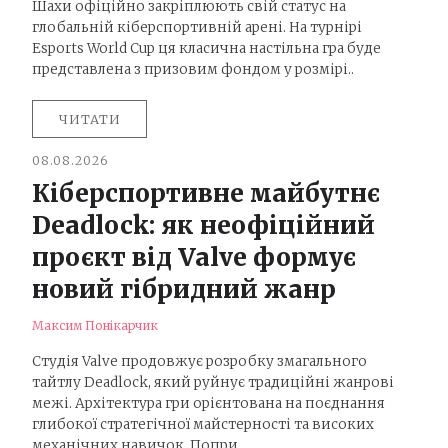
Шахи офіційно закріплюють свій статус на
глобальній кіберспортивній арені. На турнірі
Esports World Cup ця класична настільна гра буде
представлена з призовим фондом у розмірі..
ЧИТАТИ
08.08.2026
Кіберспортивне майбутнє
Deadlock: як неофіційний
проєкт від Valve формує
новий гібридний жанр
Максим Понікарчик
Студія Valve продовжує розробку змагального
тайтлу Deadlock, який руйнує традиційні жанрові
межі. Архітектура гри орієнтована на поєднання
глибокої стратегічної майстерності та високих
механічних навичок. Попри..