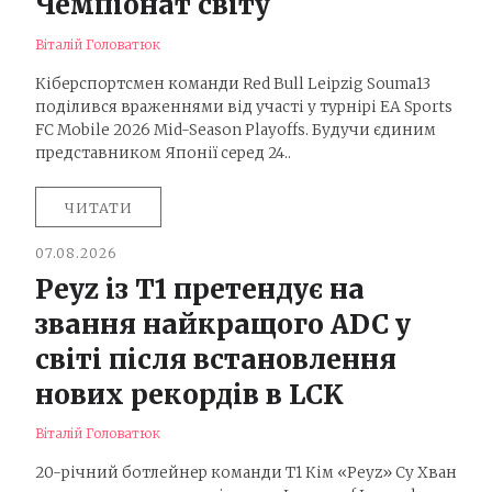
Чемпіонат світу
Віталій Головатюк
Кіберспортсмен команди Red Bull Leipzig Souma13
поділився враженнями від участі у турнірі EA Sports
FC Mobile 2026 Mid-Season Playoffs. Будучи єдиним
представником Японії серед 24..
ЧИТАТИ
07.08.2026
Peyz із T1 претендує на
звання найкращого ADC у
світі після встановлення
нових рекордів в LCK
Віталій Головатюк
20-річний ботлейнер команди T1 Кім «Peyz» Су Хван