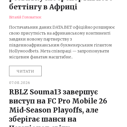
беттінгу в Африці
Віталій Головатюк
Постачальник даних DATA.BET офіційно розширює
свою присутність на африканському континенті
завдяки новому партнерству з
південноафриканським букмекерським гігантом
Hollywoodbets. Мета співпраці — запропонувати
місцевим фанатам масштабне..
ЧИТАТИ
07.08.2026
RBLZ Souma13 завершує
виступ на FC Pro Mobile 26
Mid-Season Playoffs, але
зберігає шанси на