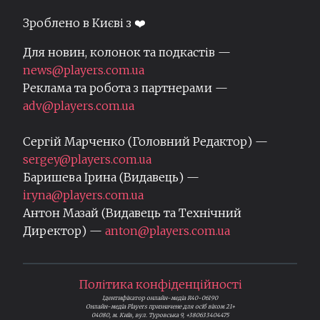
Зроблено в Києві з ❤️
Для новин, колонок та подкастів —
news@players.com.ua
Реклама та робота з партнерами —
adv@players.com.ua
Сергій Марченко (Головний Редактор) —
sergey@players.com.ua
Баришева Ірина (Видавець) —
iryna@players.com.ua
Антон Мазай (Видавець та Технічний
Директор) —
anton@players.com.ua
Політика конфіденційності
Ідентифікатор онлайн-медіа R40-06190
Онлайн-медіа Players призначене для осіб віком 21+
04080, м. Київ, вул. Туровська 9, +380633404475