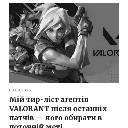
08.08.2026
Мій тир-ліст агентів
VALORANT після останніх
патчів — кого обирати в
поточній меті