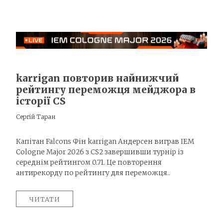
karrigan повторив найнижчий
рейтингу переможця мейджора в
історії CS
Сергій Таран
Капітан Falcons Фін karrigan Андерсен виграв IEM
Cologne Major 2026 з CS2 завершивши турнір із
середнім рейтингом 0.71. Це повторення
антирекорду по рейтингу для переможця..
ЧИТАТИ