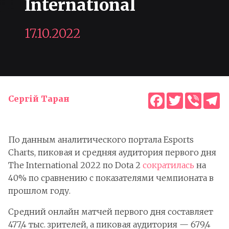
International
17.10.2022
Facebook
Twitter
Viber
T
Сергій Таран
По данным аналитического портала Esports
Charts, пиковая и средняя аудитория первого дня
The International 2022 по Dota 2
сократилась
на
40% по сравнению с показателями чемпионата в
прошлом году.
Средний онлайн матчей первого дня составляет
477,4 тыс. зрителей, а пиковая аудитория — 679,4