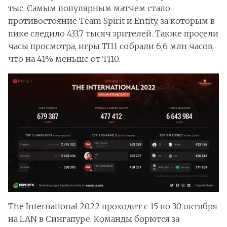
тыс. Самым популярным матчем стало
противостояние Team Spirit и Entity, за которым в
пике следило 433,7 тысяч зрителей. Также просели
часы просмотра, игры TI11 собрали 6,6 млн часов,
что на 41% меньше от TI10.
The International 2022 проходит с 15 по 30 октября
на LAN в Сингапуре. Команды борются за