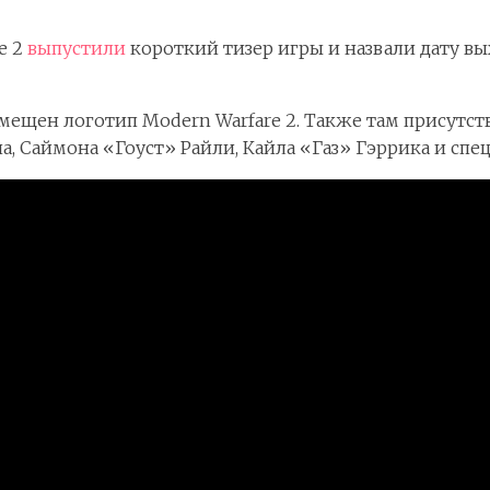
e 2
выпустили
короткий тизер игры и назвали дату вы
азмещен логотип Modern Warfare 2. Также там присут
 Саймона «Гоуст» Райли, Кайла «Газ» Гэррика и спец