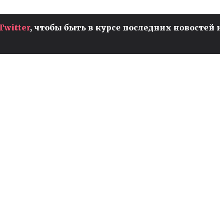
Twitter
, чтобы быть в курсе последних новостей 
ЧЕМПИОНАТ МИРА ПО
И
VALORANT ДЛЯ ЖЕНЩИН
ПРОЙДЕТ В БРАЗИЛИИ
т
Valorant
Киберспорт