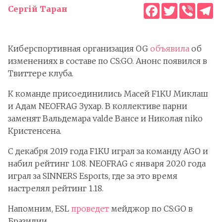
Facebook
Twitter
Viber
T
Сергій Таран
Киберспортивная организация OG
объявила
об
изменениях в составе по CS:GO. Анонс появился в
Твиттере клуба.
К команде присоединились Масей F1KU Миклаш
и Адам NEOFRAG Зухар. В коллективе парни
заменят Вальдемара valde Вансе и Николая niko
Кристенсена.
С декабря 2019 года F1KU играл за команду AGO и
набил рейтинг 1.08. NEOFRAG с января 2020 года
играл за SINNERS Esports, где за это время
настрелял рейтинг 1.18.
Напомним, ESL
проведет
мейджор по CS:GO в
Бразилии.