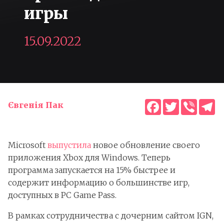
игры
15.09.2022
Facebook
Twitter
Viber
T
Євгенія Пак
Microsoft
выпустила
новое обновление своего
приложения Xbox для Windows. Теперь
программа запускается на 15% быстрее и
содержит информацию о большинстве игр,
доступных в PC Game Pass.
В рамках сотрудничества с дочерним сайтом IGN,