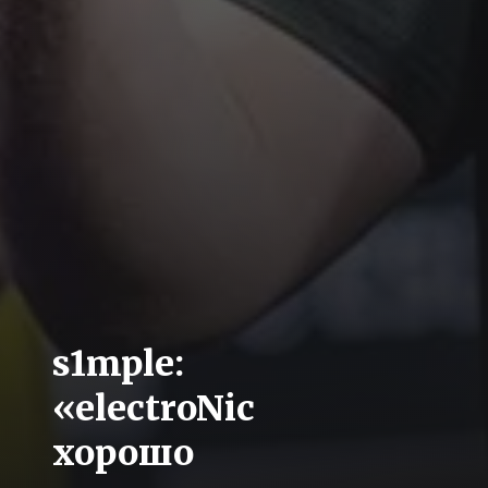
s1mple:
«electroNic
хорошо