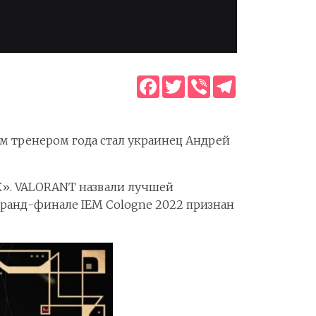
Facebook
Twitter
Viber
Telegram
м тренером года стал украинец Андрей
К». VALORANT назвали лучшей
 гранд-финале IEM Cologne 2022 признан