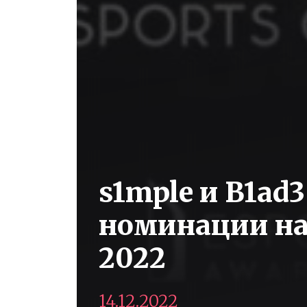
s1mple и B1ad
номинации на
2022
14.12.2022