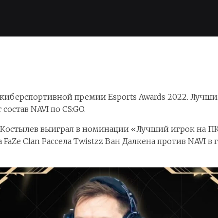
иберспортивной премии Esports Awards 2022. Лучши
состав NAVI по CS:GO.
le Костылев выиграл в номинации «Лучший игрок на П
FaZe Clan Рассела Twistzz Ван Далкена против NAVI в