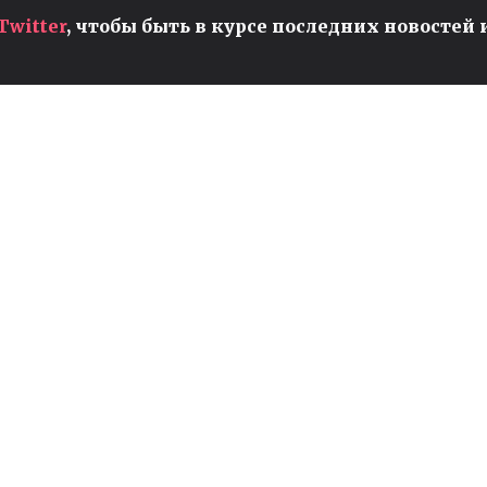
Twitter
, чтобы быть в курсе последних новостей 
ЧЕМПИОНАТ МИРА ПО
И
VALORANT ДЛЯ ЖЕНЩИН
ПРОЙДЕТ В БРАЗИЛИИ
т
Valorant
Киберспорт