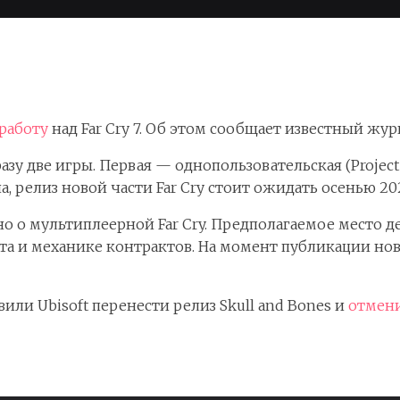
 работу
над Far Cry 7. Об этом сообщает известный жу
зу две игры. Первая — однопользовательская (Project 
а, релиз новой части Far Cry стоит ожидать осенью 202
 о мультиплеерной Far Cry. Предполагаемое место дей
ута и механике контрактов. На момент публикации но
ли Ubisoft перенести релиз Skull and Bones и
отмени