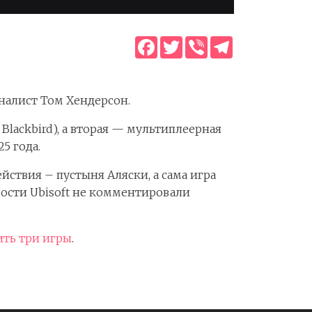
Facebook
Twitter
Viber
Telegram
рналист Том Хендерсон.
Blackbird), а вторая — мультиплеерная
5 года.
ствия – пустыня Аляски, а сама игра
вости Ubisoft не комментировали
ть три игры
.