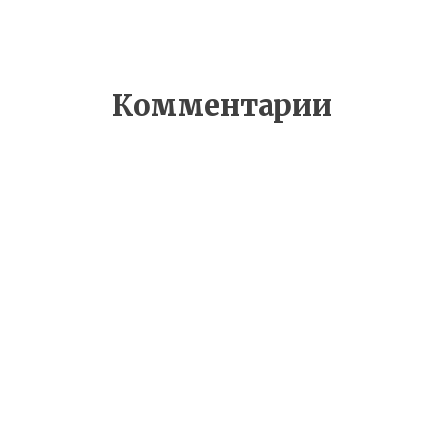
Комментарии
Добавить комментарий
Ваш адрес email не будет опубликован.
Комментарий
*
Имя
*