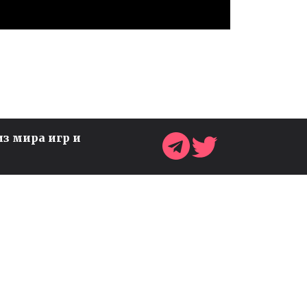
из мира игр и
ВЫШЕЛ ТРЕЙЛЕР
ОБНОВЛЕНИЯ АЛЬФА 5 ДЛЯ
УКРАИНСКОЙ ИГРЫ OSTRIV
Игры