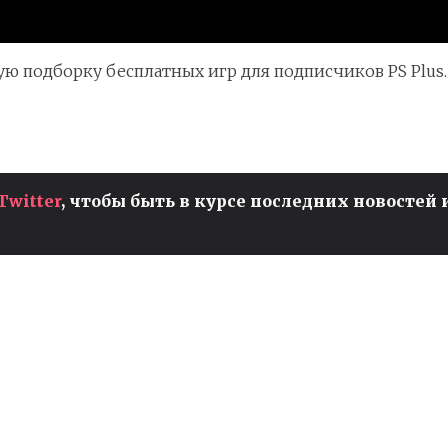
ю подборку бесплатных игр для подписчиков PS Plus.
Twitter
, чтобы быть в курсе последних новостей 
ЧЕМПИОНАТ МИРА ПО
И
VALORANT ДЛЯ ЖЕНЩИН
ПРОЙДЕТ В БРАЗИЛИИ
т
Valorant
Киберспорт