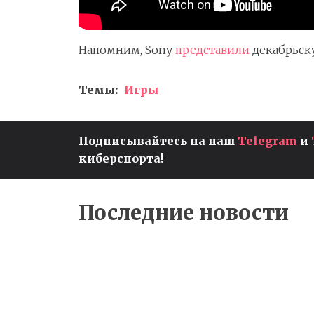
Напомним, Sony
представили
декабрьску
Темы:
Игры
Подписывайтесь на наш
Telegram
и
РЕЗУЛЬТАТЫ ПЕРВЫХ
МАТЧЕЙ ПЛЕЙ-ОФФ ESL
киберспорта!
PRO LEAGUE S17 — TEAM
LIQUID НЕ СМОГЛИ ПРОЙТ
ДАЛЬШЕ
Последние новости
CS:GO
Киберспор