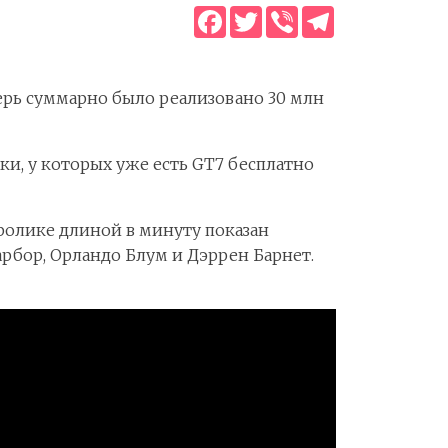
Facebook
Twitter
Viber
Telegram
еперь суммарно было реализовано 30 млн
оки, у которых уже есть GT7 бесплатно
ролике длиной в минуту показан
арбор, Орландо Блум и Дэррен Барнет.