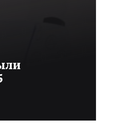
рыли
5