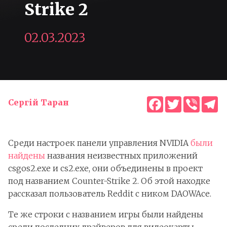
Strike 2
02.03.2023
Facebook
Twitter
Viber
T
Сергій Таран
Среди настроек панели управления NVIDIA
были
найдены
названия неизвестных приложений
csgos2.exe и cs2.exe, они объединены в проект
под названием Counter-Strike 2. Об этой находке
рассказал пользователь Reddit с ником DAOWAce.
Те же строки с названием игры были найдены
среди последних драйверов для видеокарты