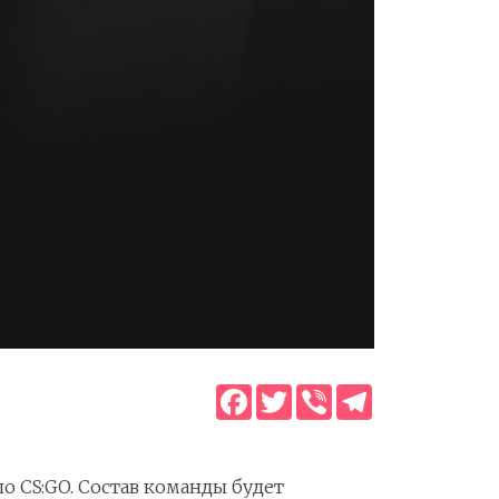
Facebook
Twitter
Viber
Telegram
о CS:GO. Состав команды будет