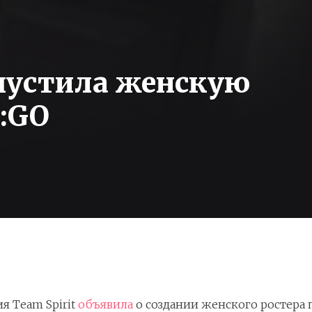
апустила женскую
S:GO
я Team Spirit
объявила
о создании женского ростера п