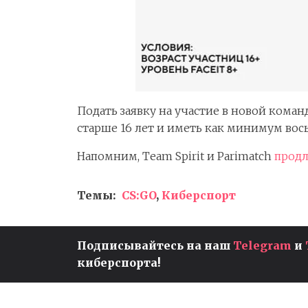
Подать заявку на участие в новой коман
старше 16 лет и иметь как минимум вось
Напомним, Team Spirit и Parimatch
прод
Темы:
CS:GO
,
Киберспорт
Подписывайтесь на наш
Telegram
и
РЕЗУЛЬТАТЫ ПЕРВЫХ
МАТЧЕЙ ПЛЕЙ-ОФФ ESL
киберспорта!
PRO LEAGUE S17 — TEAM
LIQUID НЕ СМОГЛИ ПРОЙТ