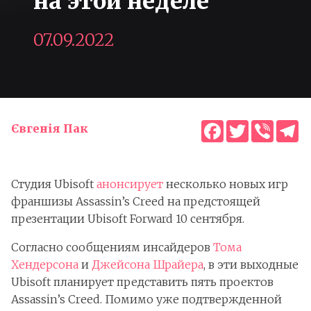
на этой неделе
07.09.2022
Facebook
Twitter
Viber
T
Євгенія Пак
Студия Ubisoft
анонсирует
несколько новых игр
франшизы Assassin’s Creed на предстоящей
презентации Ubisoft Forward 10 сентября.
Согласно сообщениям инсайдеров
Тома
Хендерсона
и
Джейсона Шрайера
, в эти выходные
Ubisoft планирует представить пять проектов
Assassin’s Creed. Помимо уже подтвержденной