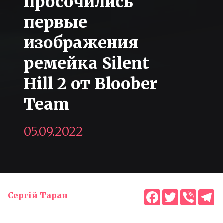
просочились
первые
изображения
ремейка Silent
Hill 2 от Bloober
Team
05.09.2022
Facebook
Twitter
Viber
T
Сергій Таран