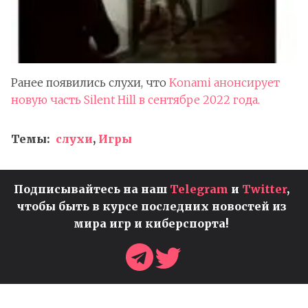
Ранее появились слухи, что
Konami анонсирует
новую часть Silent Hill в сентябре 2022 года.
Темы:
слухи
,
Игры
Подписывайтесь на наш
Telegram
и
Twitter
,
чтобы быть в курсе последних новостей из
мира игр и киберспорта!