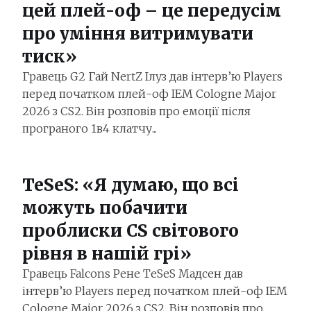
цей плей-оф – це передусім
про уміння витримувати
тиск»
Гравець G2 Гай NertZ Ілуз дав інтерв’ю Players
перед початком плей-оф IEM Cologne Major
2026 з CS2. Він розповів про емоції після
програного 1в4 клатчу...
TeSeS: «Я думаю, що всі
можуть побачити
проблиски CS світового
рівня в нашій грі»
Гравець Falcons Рене TeSeS Мадсен дав
інтерв’ю Players перед початком плей-оф IEM
Cologne Major 2026 з CS2. Він розповів про