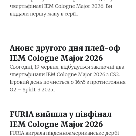
чвертьфіналі IEM Cologne Major 2026. Ви
віддали першу мапу в серії....
Анонс другого дня плей-оф
IEM Cologne Major 2026
Сьогодні, 19 червня, відбудуться заключні два
чвертьфінали IEM Cologne Major 2026 з CS2.
Ігровий день почнеться о 16:45 з протистояння
G2 – Spirit. З 2025...
FURIA вийшла у півфінал
IEM Cologne Major 2026
FURIA виграла південноамериканське дербі