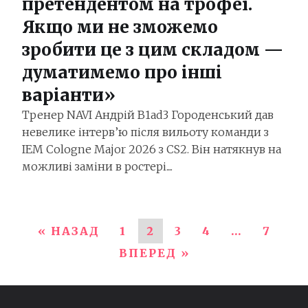
претендентом на трофеї.
Якщо ми не зможемо
зробити це з цим складом —
думатимемо про інші
варіанти»
Тренер NAVI Андрій B1ad3 Городенський дав
невелике інтерв’ю після вильоту команди з
IEM Cologne Major 2026 з CS2. Він натякнув на
можливі заміни в ростері....
« НАЗАД
1
2
3
4
…
7
ВПЕРЕД »