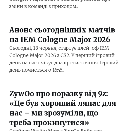
зміни в команді з приходом...
Анонс сьогоднішніх матчів
на IEM Cologne Major 2026
Сьогодні, 18 червня, стартує плей-оф IEM
Cologne Major 2026 з CS2. У перший ігровий
день на нас очікує два протистояння. Ігровий
день почнеться о 16:45...
ZywOo про поразку від 9z:
«Це був хороший ляпас для
нас – ми зрозуміли, що
треба прокинутися»