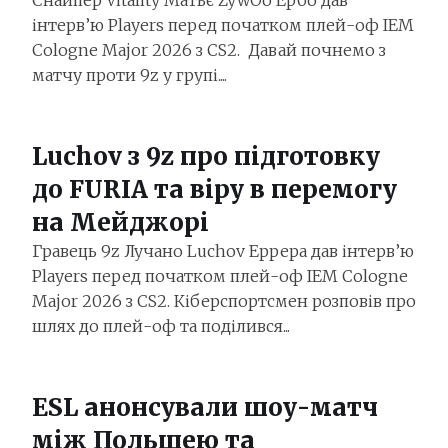
Снайпер Vitality Матьє ZywOo Ербо дав
інтерв’ю Players перед початком плей-оф IEM
Cologne Major 2026 з CS2. Давай почнемо з
матчу проти 9z у групі....
Luchov з 9z про підготовку
до FURIA та віру в перемогу
на Мейджорі
Гравець 9z Лучано Luchov Еррера дав інтерв’ю
Players перед початком плей-оф IEM Cologne
Major 2026 з CS2. Кіберспортсмен розповів про
шлях до плей-оф та поділився...
ESL анонсували шоу-матч
між Польщею та