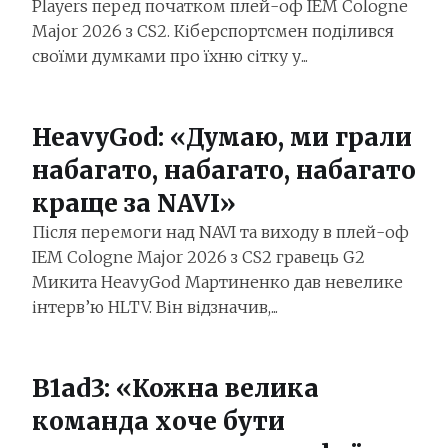
Players перед початком плей-оф IEM Cologne
Major 2026 з CS2. Кіберспортсмен поділився
своїми думками про їхню сітку у...
HeavyGod: «Думаю, ми грали
набагато, набагато, набагато
краще за NAVI»
Після перемоги над NAVI та виходу в плей-оф
IEM Cologne Major 2026 з CS2 гравець G2
Микита HeavyGod⁠ Мартиненко дав невелике
інтерв’ю HLTV. Він відзначив,...
B1ad3: «Кожна велика
команда хоче бути