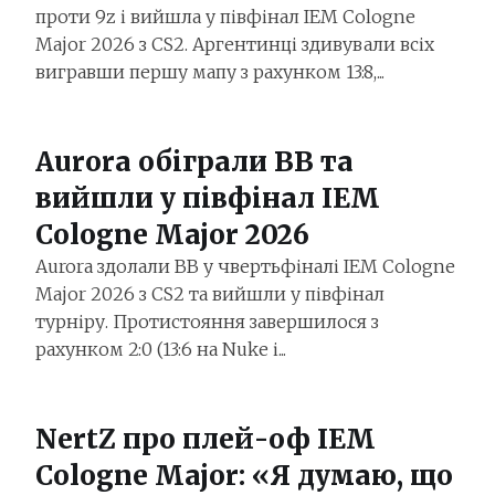
проти 9z і вийшла у півфінал IEM Cologne
Major 2026 з CS2. Аргентинці здивували всіх
вигравши першу мапу з рахунком 13:8,...
Aurora обіграли BB та
вийшли у півфінал IEM
Cologne Major 2026
Aurora здолали BB у чвертьфіналі IEM Cologne
Major 2026 з CS2 та вийшли у півфінал
турніру. Протистояння завершилося з
рахунком 2:0 (13:6 на Nuke і...
NertZ про плей-оф IEM
Cologne Major: «Я думаю, що