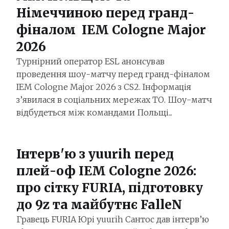
Німеччиною перед гранд-
фіналом IEM Cologne Major
2026
Турнірний оператор ESL анонсував
проведення шоу-матчу перед гранд-фіналом
IEM Cologne Major 2026 з CS2. Інформація
з’явилася в соціальних мережах ТО. Шоу-матч
відбудеться між командами Польщі...
Інтерв'ю з yuurih перед
плей-оф IEM Cologne 2026:
про сітку FURIA, підготовку
до 9z та майбутнє FalleN
Гравець FURIA Юрі yuurih Сантос дав інтерв’ю