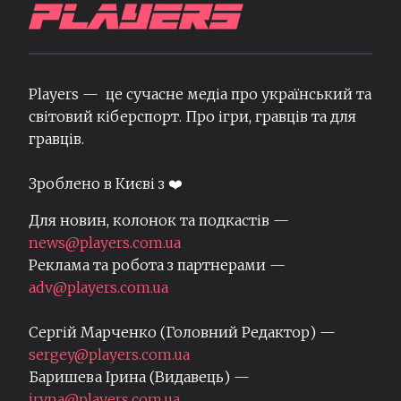
Players — це сучасне медіа про український та
світовий кіберспорт. Про ігри, гравців та для
гравців.
Зроблено в Києві з ❤️
Для новин, колонок та подкастів —
news@players.com.ua
Реклама та робота з партнерами —
adv@players.com.ua
Сергій Марченко (Головний Редактор) —
sergey@players.com.ua
Баришева Ірина (Видавець) —
iryna@players.com.ua