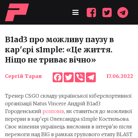
B1ad3 про можливу паузу в
кар'єрі s1mple: «Це життя.
Ніщо не триває вічно»
Facebook
Twitter
Viber
Telegram
Сергій Таран
17.06.2022
Тренер CS:GO складу української кіберспортивної
організації Natus Vincere Андрій B1ad3
Городенський
розповів
, як ставиться до можливої
перерви в кар'єрі Олександра s1mple Костильова.
Своє мінення українець висловив в інтерв'ю після
перемоги над BIG в рамках групового етапу BLAST