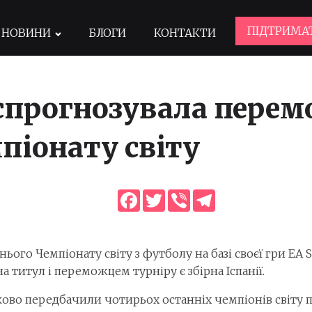
ПІДТРИМА
НОВИНИ
БЛОГИ
КОНТАКТИ
6 спрогнозувала пере
піонату світу
Facebook
Twitter
Viber
Telegram
ього Чемпіонату світу з футболу на базі своєї гри EA 
 титул і переможцем турніру є збірна Іспанії.
во передбачили чотирьох останніх чемпіонів світу пос