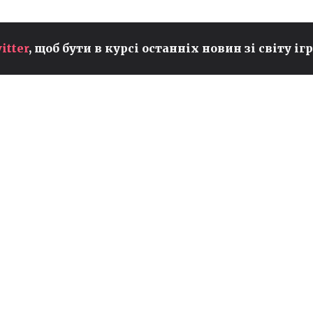
КУЛЬТУРА КАПІТУЛЯЦІЇ В
itter
, щоб бути в курсі останніх новин зі світу ігр
LEAGUE OF LEGENDS:
СТАТИСТИКА РОЗРОБНИКІВ
E
ПРОТИ РЕАЛЬНОЇ
ПОВЕДІНКИ ГРАВЦІВ
LOL