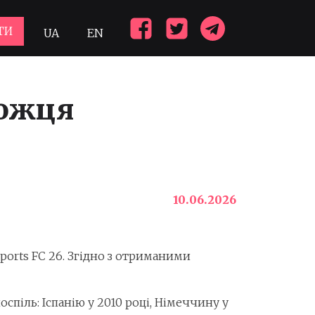
ТИ
UA
EN
можця
10.06.2026
Sports FC 26. Згідно з отриманими
піль: Іспанію у 2010 році, Німеччину у