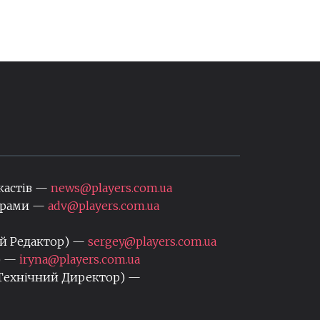
кастів —
news@players.com.ua
нерами —
adv@players.com.ua
ий Редактор) —
sergey@players.com.ua
) —
iryna@players.com.ua
 Технічний Директор) —