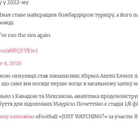
у у 2022-му.
 Ямал стане найкращим бомбардиром турніру, а його па
манді.
've run the sim again.
.com/aNRQYVB1v1
e 6, 2026
ю симуляції став півзахисник збірної Англії Елліот 
є, що саме він посяде перше місце в загальному заліку
ільно з Канадою та Мексикою, аналітика продемонстру
тя для підопічних Маурісіо Почеттіно є стадія 1/8 фі
амну кампанію
eFootball «JUST WATCHING?» за участю Л