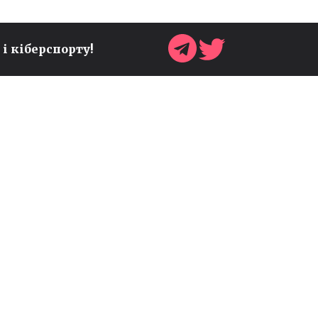
 і кіберспорту!
МІЙ ТИР-ЛІСТ АГЕНТІВ
VALORANT ПІСЛЯ ОСТАННІХ
ПАТЧІВ — КОГО ОБИРАТИ В
ПОТОЧНІЙ МЕТІ
Блог