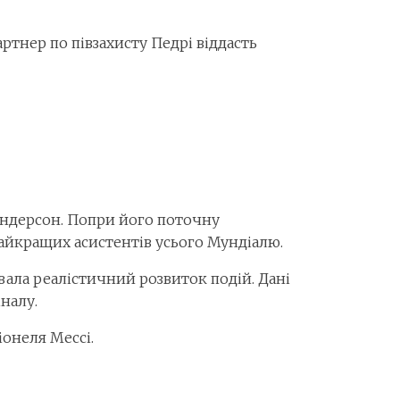
ртнер по півзахисту Педрі віддасть
Андерсон. Попри його поточну
 найкращих асистентів усього Мундіалю.
вала реалістичний розвиток подій. Дані
налу.
іонеля Мессі.