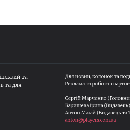
Для новин, колонок та под
їнський та
Реклама та робота з парт
ів та для
Сергій Марченко (Головн
Баришева Ірина (Видавець
Антон Мазай (Видавець та
anton@players.com.ua