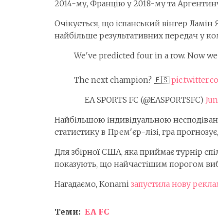
2014-му, Францію у 2018-му та Аргентин
Очікується, що іспанський вінгер Ламін
найбільше результативних передач у ко
We've predicted four in a row. Now we
The next champion? 🇪🇸
pic.twitter
— EA SPORTS FC (@EASPORTSFC)
Jun
Найбільшою індивідуальною несподіванко
статистику в Прем'єр-лізі, гра прогнозу
Для збірної США, яка приймає турнір сп
показують, що найчастішим порогом вибут
Нагадаємо, Konami
запустила нову рекл
Теми:
EA FC