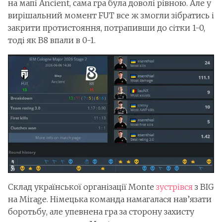
на мапі Ancient, сама гра була доволі рівною. Але у
вирішальний момент FUT все ж змогли зібратись і
закрити протистояння, потрапивши до сітки 1-0,
тоді як B8 впали в 0-1.
Склад української організації Monte
зустрівся
з BIG
на Mirage. Німецька команда намагалася нав’язати
боротьбу, але упевнена гра за сторону захисту