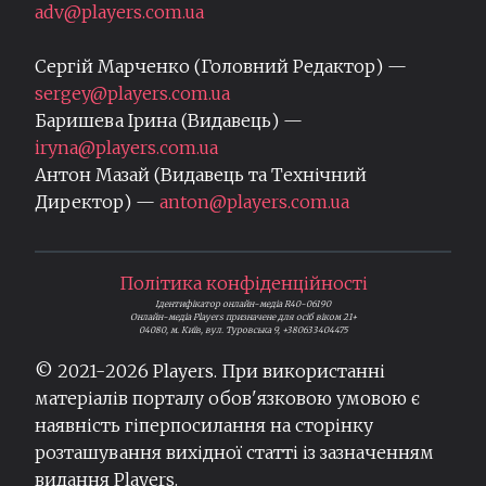
adv@players.com.ua
Сергій Марченко (Головний Редактор) —
sergey@players.com.ua
Баришева Ірина (Видавець) —
iryna@players.com.ua
Антон Мазай (Видавець та Технічний
Директор) —
anton@players.com.ua
Політика конфіденційності
Ідентифікатор онлайн-медіа R40-06190
Онлайн-медіа Players призначене для осіб віком 21+
04080, м. Київ, вул. Туровська 9, +380633404475
© 2021-
2026
Players. При використанні
матеріалів порталу обов'язковою умовою є
наявність гіперпосилання на сторінку
розташування вихідної статті із зазначенням
видання Players.