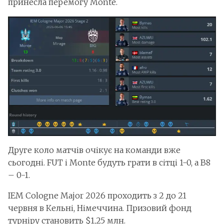
принесла перемогу Monte.
Друге коло матчів очікує на команди вже
сьогодні. FUT і Monte будуть грати в сітці 1-0, а B8
– 0-1.
IEM Cologne Major 2026 проходить з 2 до 21
червня в Кельні, Німеччина. Призовий фонд
турніру становить $1,25 млн.