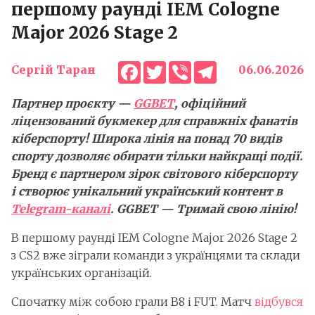
першому раунді IEM Cologne
Major 2026 Stage 2
Facebook
Twitter
Viber
Telegram
Сергій Таран
06.06.2026
Партнер проєкту —
GGBET
, офіційний
ліцензований букмекер для справжніх фанатів
кіберспорту! Широка лінія на понад 70 видів
спорту дозволяє обирати тільки найкращі події.
Бренд є партнером зірок світового кіберспорту
і створює унікальний український контент в
Telegram-каналі
. GGBET — Тримай свою лінію!
В першому раунді IEM Cologne Major 2026 Stage 2
з CS2 вже зіграли команди з українцями та склади
українських організацій.
Спочатку між собою грали B8 і FUT. Матч
відбувся