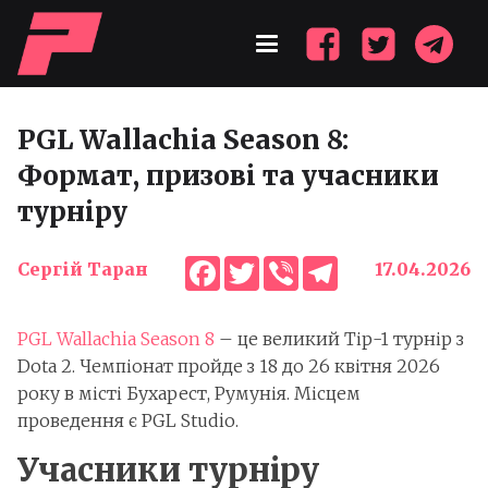
PGL Wallachia Season 8:
Формат, призові та учасники
турніру
Facebook
Twitter
Viber
Telegram
Сергій Таран
17.04.2026
PGL Wallachia Season 8
– це великий Тір-1 турнір з
Dota 2. Чемпіонат пройде з 18 до 26 квітня 2026
року в місті Бухарест, Румунія. Місцем
проведення є PGL Studio.
Учасники турніру