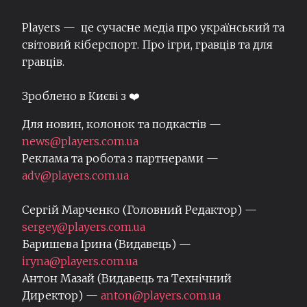
Players — це сучасне медіа про український та
світовий кіберспорт. Про ігри, гравців та для
гравців.
Зроблено в Києві з ❤️
Для новин, колонок та подкастів —
news@players.com.ua
Реклама та робота з партнерами —
adv@players.com.ua
Сергій Марченко (Головний Редактор) —
sergey@players.com.ua
Баришева Ірина (Видавець) —
iryna@players.com.ua
Антон Мазай (Видавець та Технічний
Директор) —
anton@players.com.ua