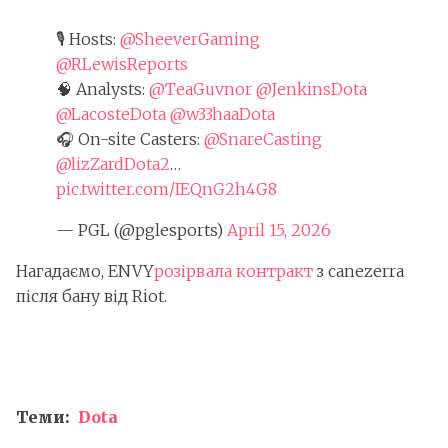
🎙️ Hosts:
@SheeverGaming
@RLewisReports
🧠 Analysts:
@TeaGuvnor
@JenkinsDota
@LacosteDota
@w33haaDota
🎧 On-site Casters:
@SnareCasting
@lizZardDota2
…
pic.twitter.com/IEQnG2h4G8
— PGL (@pglesports)
April 15, 2026
Нагадаємо, ENVY
розірвала контракт
з canezerra
після бану від Riot.
Теми:
Dota