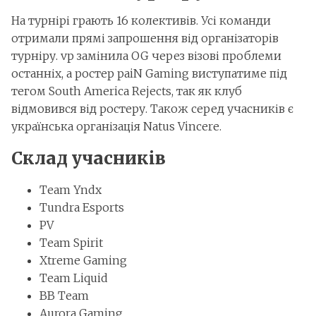
На турнірі грають 16 колективів. Усі команди
отримали прямі запрошення від організаторів
турніру. vp замінила OG через візові проблеми
останніх, а ростер paiN Gaming виступатиме під
тегом South America Rejects, так як клуб
відмовився від ростеру. Також серед учасників є
українська організація Natus Vincere.
Склад учасників
Team Yndx
Tundra Esports
PV
Team Spirit
Xtreme Gaming
Team Liquid
BB Team
Aurora Gaming