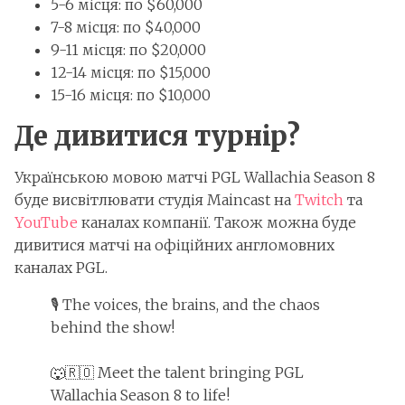
5-6 місця: по $60,000
7-8 місця: по $40,000
9-11 місця: по $20,000
12-14 місця: по $15,000
15-16 місця: по $10,000
Де дивитися турнір?
Українською мовою матчі PGL Wallachia Season 8
буде висвітлювати студія Maincast на
Twitch
та
YouTube
каналах компанії. Також можна буде
дивитися матчі на офіційних англомовних
каналах PGL.
🎙️ The voices, the brains, and the chaos
behind the show!
🐺🇷🇴 Meet the talent bringing PGL
Wallachia Season 8 to life!