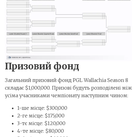
Призовий фонд
Загальний призовий фонд PGL Wallachia Season 8
складає $1,000,000. Призові будуть розподілені між
усіма учасниками чемпіонату наступним чином:
1-ше місце: $300,000
2-ге місце: $175,000
3-тє місце: $120,000
4-те місце: $80,000