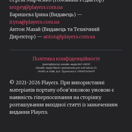
sergey@players.com.ua
Баришева Ірина (Видавець) —
iryna@players.com.ua
Антон Мазай (Видавець та Технічний
Директор) —
anton@players.com.ua
Політика конфіденційності
Ідентифікатор онлайн-медіа R40-06190
Онлайн-медіа Players призначене для осіб віком 21+
04080, м. Київ, вул. Туровська 9, +380633404475
© 2021-
2026
Players. При використанні
матеріалів порталу обов'язковою умовою є
наявність гіперпосилання на сторінку
розташування вихідної статті із зазначенням
видання Players.