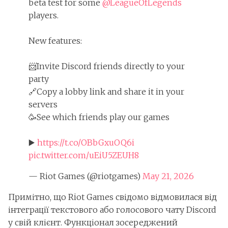
beta test for some
@LeagueOfLegends
players.
New features:
📨Invite Discord friends directly to your
party
🔗Copy a lobby link and share it in your
servers
🥳See which friends play our games
▶️
https://t.co/OBbGxuOQ6i
pic.twitter.com/uEiU5ZEUH8
— Riot Games (@riotgames)
May 21, 2026
Примітно, що Riot Games свідомо відмовилася від
інтеграції текстового або голосового чату Discord
у свій клієнт. Функціонал зосереджений