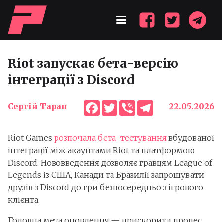
Riot запускає бета-версію
інтеграції з Discord
Facebook
Twitter
Viber
Telegram
Сергій Таран
22.05.2026
Riot Games
розпочала бета-тестування
вбудованої
інтеграції між акаунтами Riot та платформою
Discord. Нововведення дозволяє гравцям League of
Legends із США, Канади та Бразилії запрошувати
друзів з Discord до гри безпосередньо з ігрового
клієнта.
Головна мета оновлення — прискорити процес