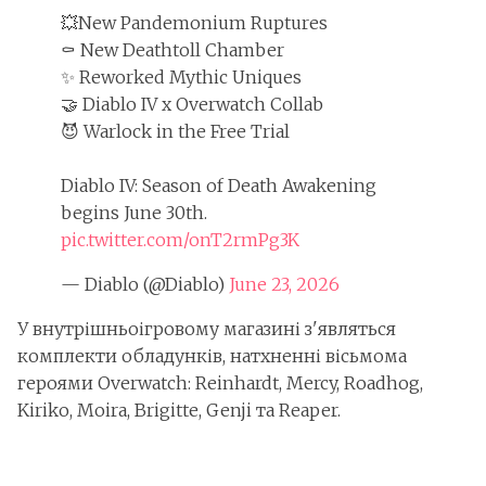
💥New Pandemonium Ruptures
⚰️ New Deathtoll Chamber
✨ Reworked Mythic Uniques
🤝 Diablo IV x Overwatch Collab
😈 Warlock in the Free Trial
Diablo IV: Season of Death Awakening
begins June 30th.
pic.twitter.com/onT2rmPg3K
— Diablo (@Diablo)
June 23, 2026
У внутрішньоігровому магазині з'являться
комплекти обладунків, натхненні вісьмома
героями Overwatch: Reinhardt, Mercy, Roadhog,
Kiriko, Moira, Brigitte, Genji та Reaper.