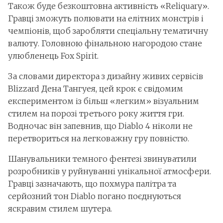
Також буде безкоштовна активність «Reliquary».
Гравці зможуть полювати на елітних монстрів і
чемпіонів, щоб заробляти спеціальну тематичну
валюту. Головною фінальною нагородою стане
улюбленець Fox Spirit.
За словами директора з дизайну живих сервісів
Blizzard Дена Тангуея, цей крок є свідомим
експериментом із більш «легким» візуальним
стилем на порозі третього року життя гри.
Водночас він запевнив, що Diablo 4 ніколи не
перетвориться на легковажну гру повністю.
Шанувальники темного фентезі звинуватили
розробників у руйнуванні унікальної атмосфери.
Гравці зазначають, що похмура палітра та
серйозний тон Diablo погано поєднуються
яскравим стилем шутера.