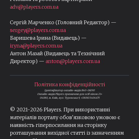
adv@players.com.ua
Сергій Марченко (Головний Редактор) —
sergey@players.com.ua
Баришева Ірина (Видавець) —
iryna@players.com.ua
Антон Мазай (Видавець та Технічний
Директор) —
anton@players.com.ua
Політика конфіденційності
Ідентифікатор онлайн-медіа R40-06190
Онлайн-медіа Players призначене для осіб віком 21+
04080, м. Київ, вул. Туровська 9, +380633404475
© 2021-
2026
Players. При використанні
матеріалів порталу обов'язковою умовою є
наявність гіперпосилання на сторінку
розташування вихідної статті із зазначенням