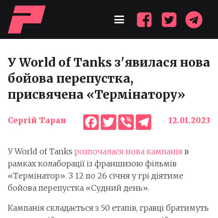
У World of Tanks з'явилася нова
бойова перепустка,
присвячена «Термінатору»
Facebook
Twitter
Viber
Telegram
Сергій Таран
12.01.2023
У World of Tanks
розпочалася нова кампанія
в
рамках колаборації із франшизою фільмів
«Термінатор». З 12 по 26 січня у грі діятиме
бойова перепустка «Судний день».
Кампанія складається з 50 етапів, гравці братимуть