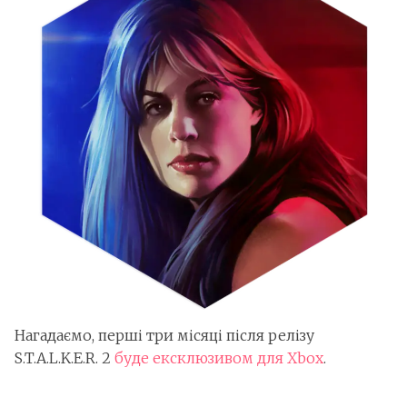
Нагадаємо, перші три місяці після релізу
S.T.A.L.K.E.R. 2
буде ексклюзивом для Xbox
.