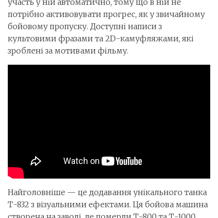
участь у ній автоматично, тому що в ній не
потрібно активовувати прогрес, як у звичайному
бойовому пропуску. Доступні написи з
культовими фразами та 2D-камуфляжами, які
зроблені за мотивами фільму.
Найголовніше — це додавання унікального танка
Т-832 з візуальними ефектами. Ця бойова машина
створена на заводі, де померли Т-800 та Т-1000.