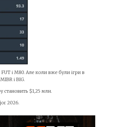
 FUT і M80. Але коли вже були ігри в
MIBR і BIG.
у становить $1,25 млн.
or 2026.