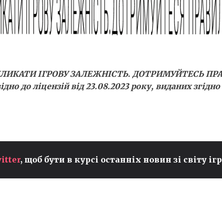
КЛИКАТИ ІГРОВУ ЗАЛЕЖНІСТЬ. ДОТРИМУЙТЕСЬ ПР
ідно до ліцензій від 23.08.2023 року, виданих згід
PEYZ ІЗ T1 ПРЕТЕНДУЄ НА
itter
, щоб бути в курсі останніх новин зі світу ігр
ЗВАННЯ НАЙКРАЩОГО ADC
У СВІТІ ПІСЛЯ
ВСТАНОВЛЕННЯ НОВИХ
РЕКОРДІВ В LCK