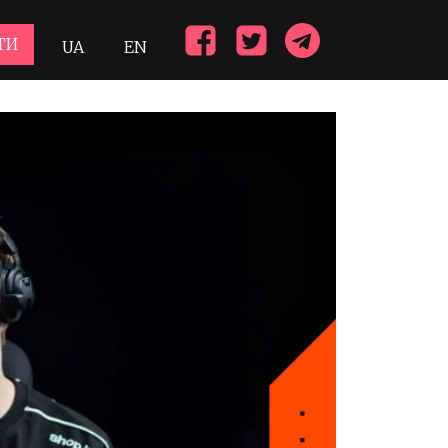
ТИ
UA
EN