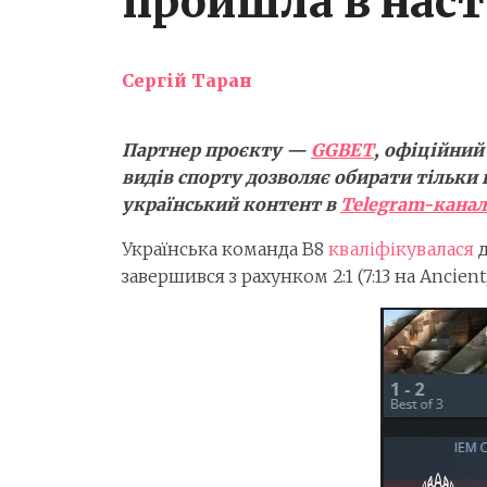
пройшла в наст
Сергій Таран
Партнер проєкту —
GGBET
, офіційний
видів спорту дозволяє обирати тільки 
український контент в
Telegram-канал
Українська команда B8
кваліфікувалася
д
завершився з рахунком 2:1 (7:13 на Ancient, 