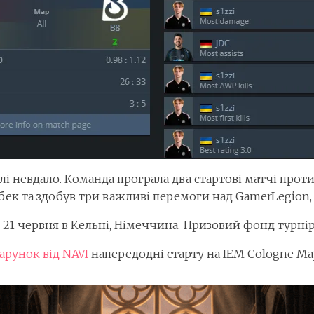
лі невдало. Команда програла два стартові матчі проти
бек та здобув три важливі перемоги над GamerLegion, 
 21 червня в Кельні, Німеччина. Призовий фонд турнір
арунок від NAVI
напередодні старту на IEM Cologne Maj