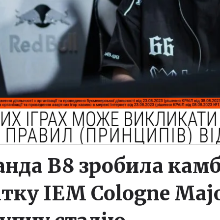
анда B8 зробила камб
тку IEM Cologne Major