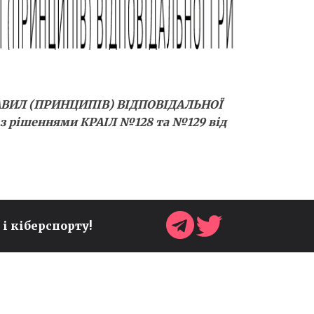
АВИЛ (ПРИНЦИПІВ) ВІДПОВІДАЛЬНОЇ
но з рішеннями КРАІЛ №128 та №129 від
 і кіберспорту!
ОЧІЛЬНИК SONIC TEAM
АНОНСУВАВ НОВІ
СЮРПРИЗИ ДО 35-РІЧЧЯ
ФРАНШИЗИ