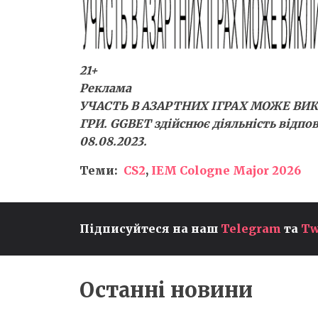
21+
Реклама
УЧАСТЬ В АЗАРТНИХ ІГРАХ МОЖЕ ВИ
ГРИ. GGBET здійснює діяльність відпов
08.08.2023.
Теми:
CS2
,
IEM Cologne Major 2026
RBLZ SOUMA13 ЗАВЕРШУЄ
Підписуйтеся на наш
Telegram
та
Tw
ВИСТУП НА FC PRO MOBILE
26 MID-SEASON PLAYOFFS,
АЛЕ ЗБЕРІГАЄ ШАНСИ НА
ЧЕМПІОНАТ СВІТУ
Останні новини