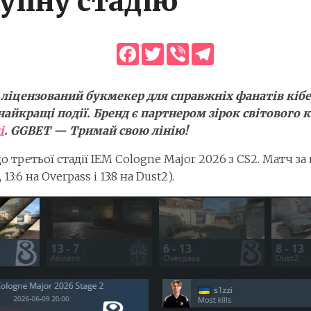
упну стадію
Facebook
Twitter
Viber
Telegram
 ліцензований букмекер для справжніх фанатів кібе
найкращі події. Бренд є партнером зірок світового 
і
. GGBET — Тримай свою лінію!
о третьої стадії IEM Cologne Major 2026 з CS2. Матч за 
13:6 на Overpass і 13:8 на Dust2).