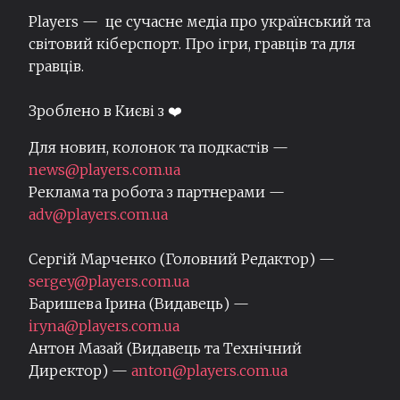
Players — це сучасне медіа про український та
світовий кіберспорт. Про ігри, гравців та для
гравців.
Зроблено в Києві з ❤️
Для новин, колонок та подкастів —
news@players.com.ua
Реклама та робота з партнерами —
adv@players.com.ua
Сергій Марченко (Головний Редактор) —
sergey@players.com.ua
Баришева Ірина (Видавець) —
iryna@players.com.ua
Антон Мазай (Видавець та Технічний
Директор) —
anton@players.com.ua