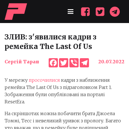
ЗЛИВ: з'явилися кадри з
ремейка The Last Of Us
Facebook
Twitter
Viber
Telegram
Сергій Таран
20.07.2022
У мережу
просочилися
кадри з наближення
ремейка The Last Of Us з підзаголовком Part 1.
Зображення були опубліковані на порталі
ResetEra.
На скріншотах можна побачити брата Джоела
Томмі, Тесс і невеликий уривок з прологу. Багато
хто вважав, що в ремейку буде поліпшений