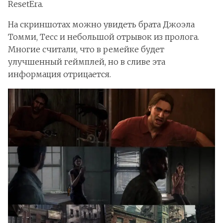
ResetEra.
На скриншотах можно увидеть брата Джоэла
Томми, Тесс и небольшой отрывок из пролога.
Многие считали, что в ремейке будет
улучшенный геймплей, но в сливе эта
информация отрицается.