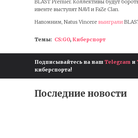
BLAST Premier. Коллективы будут бороть
ивенте выступят NAVI и FaZe Clan.
Напомним, Natus Vincere
выиграли
BLAST
Темы:
CS:GO
,
Киберспорт
Подписывайтесь на наш
Telegram
и
РЕЗУЛЬТАТЫ ПЕРВЫХ
МАТЧЕЙ ПЛЕЙ-ОФФ ESL
киберспорта!
PRO LEAGUE S17 — TEAM
LIQUID НЕ СМОГЛИ ПРОЙТ
ДАЛЬШЕ
Последние новости
CS:GO
Киберспор