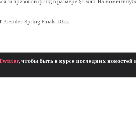
ся за призовой фонд в размере $1 млн. На момент пуб
 Premier: Spring Finals 2022.
Twitter
, чтобы быть в курсе последних новостей 
ЧЕМПИОНАТ МИРА ПО
И
VALORANT ДЛЯ ЖЕНЩИН
ПРОЙДЕТ В БРАЗИЛИИ
т
Valorant
Киберспорт