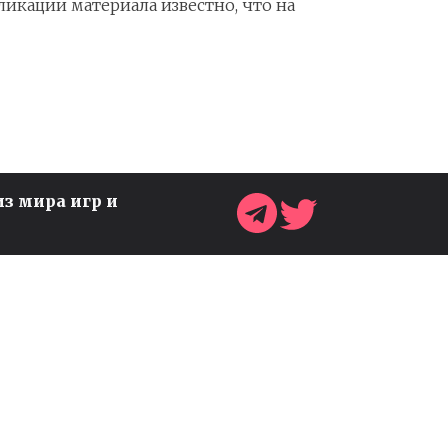
ликации материала известно, что на
из мира игр и
ВЫШЕЛ ТРЕЙЛЕР
ОБНОВЛЕНИЯ АЛЬФА 5 ДЛЯ
УКРАИНСКОЙ ИГРЫ OSTRIV
Игры