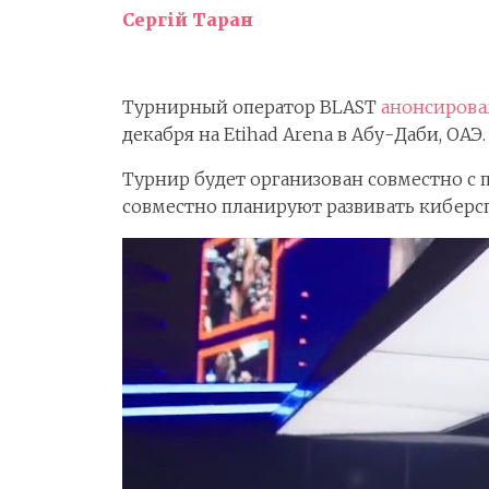
Сергій Таран
Турнирный оператор BLAST
анонсирова
декабря на Etihad Arena в Абу-Даби, ОАЭ
Турнир будет организован совместно с п
совместно планируют развивать киберс