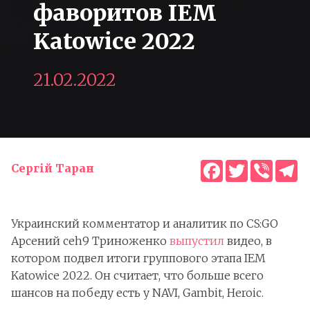
фаворитов IEM
Katowice 2022
21.02.2022
Facebook
Twitter
Viber
T
Сергій Таран
Украинский комментатор и аналитик по CS:GO
Арсений ceh9 Триноженко
выпустил
видео, в
котором подвел итоги группового этапа IEM
Katowice 2022. Он считает, что больше всего
шансов на победу есть у NAVI, Gambit, Heroic.